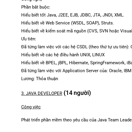
Phần bắt buộc:
Hiểu biết tốt Java, J2EE, EJB, JDBC, JTA, JNDI, XML.
Hiểu biết về Web Service (WSDL, SOAP), Struts.
Hiểu biết về kiểm soát mã nguồn (CVS, SVN hoặc Visual 
Ưu tiên:
Đã từng làm việc với các hệ CSDL (theo thứ tự ưu tiên)
Hiểu biết về các hệ điều hành UNIX, LINUX
Hiểu biết về BPEL, jBPL, Hibernate, SpringFramework, iB
Đã từng làm việc với Application Server của: Oracle, IB
Lương: Thỏa thuận
(14 người)
3. JAVA DEVELOPER
Công việc
Phát triển phần mềm theo yêu cầu của Java Team Leader