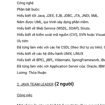
Công nghệ
Phần bắt buộc:
Hiểu biết tốt Java, J2EE, EJB, JDBC, JTA, JNDI, XML.
Nắm được UML, qui trình xây dựng phần mềm.
Hiểu biết về Web Service (WSDL, SOAP), Struts.
Hiểu biết về kiểm soát mã nguồn (CVS, SVN hoặc Visual 
Ưu tiên:
Đã từng làm việc với các hệ CSDL (theo thứ tự ưu tiên)
Hiểu biết về các hệ điều hành UNIX, LINUX
Hiểu biết về BPEL, jBPL, Hibernate, SpringFramework, iB
Đã từng làm việc với Application Server của: Oracle, IB
Lương: Thỏa thuận
(2 người)
2. JAVA TEAM LEADER
Công việc