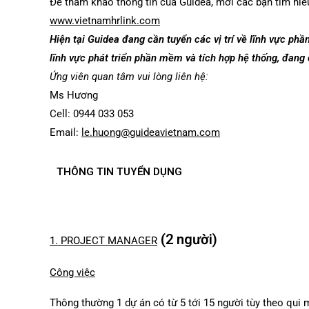
Để tham khảo thông tin của Guidea, mời các bạn tìm hiể
www.vietnamhrlink.com
Hiện tại Guidea đang cần tuyển các vị trí về lĩnh vực p
lĩnh vực phát triển phần mềm và tích hợp hệ thống, đang c
Ứng viên quan tâm vui lòng liên hệ:
Ms Hương
Cell: 0944 033 053
Email:
le.huong@guideavietnam.com
THÔNG TIN TUYỂN DỤNG
(2 người)
1. PROJECT MANAGER
Công việc
Thông thường 1 dự án có từ 5 tới 15 người tùy theo qui 