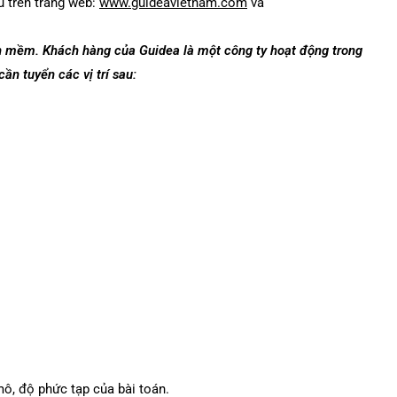
u trên trang web:
www.guideavietnam.com
và
hần mềm. Khách hàng của Guidea là một công ty hoạt động trong
ần tuyển các vị trí sau:
mô, độ phức tạp của bài toán.