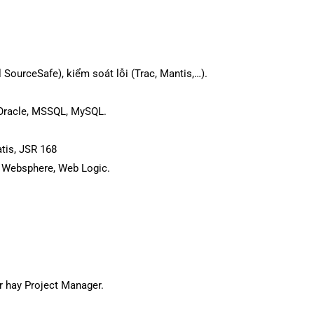
SourceSafe), kiểm soát lỗi (Trac, Mantis,…).
: Oracle, MSSQL, MySQL.
atis, JSR 168
M Websphere, Web Logic.
 hay Project Manager.