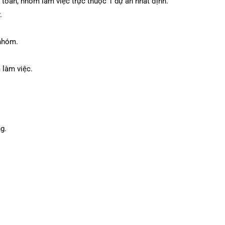
 toán, nhóm làm việc trực thuộc 1 dự án nhất định.
.
 nhóm.
 làm việc.
g.