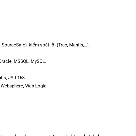
SourceSafe), kiểm soát lỗi (Trac, Mantis,…).
: Oracle, MSSQL, MySQL.
atis, JSR 168
M Websphere, Web Logic.