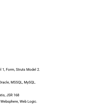
 1, Form, Struts Model 2.
: Oracle, MSSQL, MySQL.
atis, JSR 168
M Websphere, Web Logic.