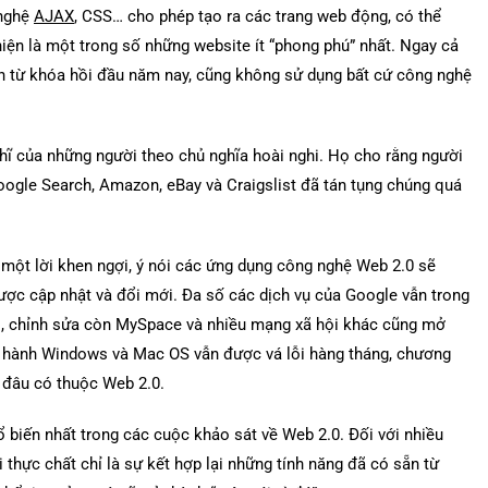
nghệ
AJAX
, CSS… cho phép tạo ra các trang web động, có thể
iện là một trong số những website ít “phong phú” nhất. Ngay cả
án từ khóa hồi đầu năm nay, cũng không sử dụng bất cứ công nghệ
ghĩ của những người theo chủ nghĩa hoài nghi. Họ cho rằng người
gle Search, Amazon, eBay và Craigslist đã tán tụng chúng quá
 một lời khen ngợi, ý nói các ứng dụng công nghệ Web 2.0 sẽ
được cập nhật và đổi mới. Đa số các dịch vụ của Google vẫn trong
đổi, chỉnh sửa còn MySpace và nhiều mạng xã hội khác cũng mở
ều hành Windows và Mac OS vẫn được vá lỗi hàng tháng, chương
g đâu có thuộc Web 2.0.
ổ biến nhất trong các cuộc khảo sát về Web 2.0. Đối với nhiều
 thực chất chỉ là sự kết hợp lại những tính năng đã có sẵn từ