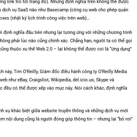
g link trỏ tới trang đó). Nhưng định nghĩa trên không thể được
 dịch vụ SaaS nào như Basecamp (công cụ web cho phép quản
boxes (nhật ký lịch trình công việc trên web)…
i định nghĩa đầu tiên nhưng lại tương ứng với những chương trình
hông phải lúc nào cũng chính xác. Chẳng hạn, người ta có thể gọi
ng thuộc xu thế Web 2.0 – lại không thể được coi là “ứng dụng”
ích này, Tim O’Reilly, Giám đốc điều hành công ty O’Reilly Media
eb như eBay, Craigslist, Wikipedia, del.icio.us, Skype và
c đều có thể được xếp vào mục này. Nói cách khác, định nghĩa
nh sụ khác biệt giữa website truyền thống và những dịch vụ mới
 nội dung cũng là người đóng góp thông tin – nhưng lại “bỏ rơi”