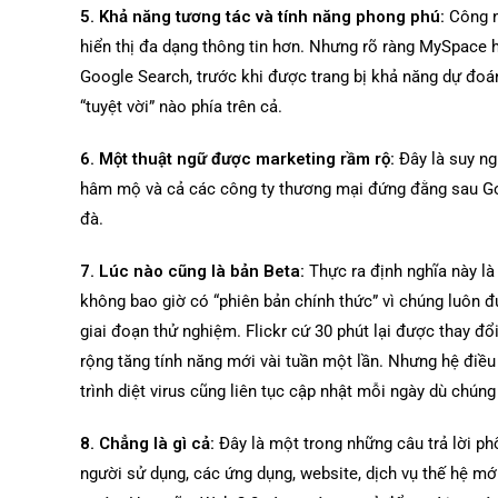
5. Khả năng tương tác và tính năng phong phú:
Công 
hiển thị đa dạng thông tin hơn. Nhưng rõ ràng MySpace h
Google Search, trước khi được trang bị khả năng dự đo
“tuyệt vời” nào phía trên cả.
6. Một thuật ngữ được marketing rầm rộ:
Đây là suy n
hâm mộ và cả các công ty thương mại đứng đằng sau Goo
đà.
7. Lúc nào cũng là bản Beta:
Thực ra định nghĩa này là
không bao giờ có “phiên bản chính thức” vì chúng luôn 
giai đoạn thử nghiệm. Flickr cứ 30 phút lại được thay 
rộng tăng tính năng mới vài tuần một lần. Nhưng hệ đi
trình diệt virus cũng liên tục cập nhật mỗi ngày dù chún
8. Chẳng là gì cả:
Đây là một trong những câu trả lời ph
người sử dụng, các ứng dụng, website, dịch vụ thế hệ mới