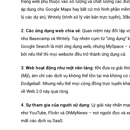
trang web phụ thuộc vào số lượng và chất lượng các đườn
áp dụng cho Google Maps hay bất cứ mô hình phần mềm
lý các dự án), Writely (trình xử lý văn bản trực tuyến), 30
2. Các ứng dụng web chia sẻ:
Quan niệm này đối lập vớ
như Basecamp và Writely. Tuy nhiên cụm từ “ứng dụng” k
Google Search là một ứng dụng web, nhưng MySpace – cũ
bởi nếu thế thì mọi website đều trở thành ứng dụng cả.
3. Web hoạt động như một nền tảng:
Khi đưa ra giải th
(Mỹ), ám chỉ các dịch vụ không thể tồn tại mà không có w
Dodgeball. Nhưng nếu thế mọi cộng đồng trực tuyến khá
về Web 2.0 này quá rộng.
4. Sự tham gia của người sử dụng:
Lý giải này nhấn mạ
như YouTube, Flickr và OhMyNews – nơi người đọc và xem
mất các dịch vụ SaaS.