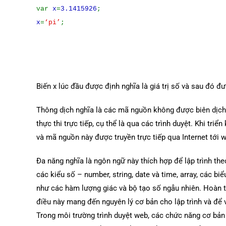
var
x
=
3.1415926
;
x
=
‘pi’
;
Biến x lúc đầu được định nghĩa là giá trị số và sau đó được
Thông dịch nghĩa là các mã nguồn không được biên dịch
thực thi trực tiếp, cụ thể là qua các trình duyệt. Khi tri
và mã nguồn này được truyền trực tiếp qua Internet tới 
Đa năng nghĩa là ngôn ngữ này thích hợp để lập trình the
các kiểu số – number, string, date và time, array, các b
như các hàm lượng giác và bộ tạo số ngẫu nhiên. Hoàn t
điều này mang đến nguyên lý cơ bản cho lập trình và để 
Trong môi trường trình duyệt web, các chức năng cơ bản