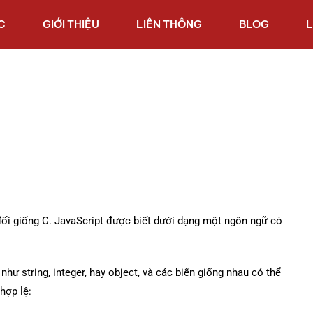
C
GIỚI THIỆU
LIÊN THÔNG
BLOG
L
 đối giống C. JavaScript được biết dưới dạng một ngôn ngữ có
hư string, integer, hay object, và các biến giống nhau có thể
hợp lệ: