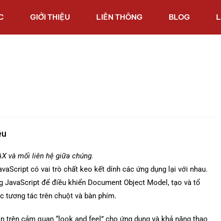
C
GIỚI THIỆU
LIÊN THÔNG
BLOG
L
ệu
AX và mối liên hệ giữa chúng.
aScript có vai trò chất keo kết dính các ứng dụng lại với nhau.
g JavaScript để điều khiển Document Object Model, tạo và tổ
ác tương tác trên chuột và bàn phím.
n trên cảm quan “look and feel” cho ứng dụng và khả năng thao