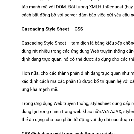
tác mạnh mẽ với DOM. Đối tượng XMLHttpRequest (hay 
cách bất đồng bộ với server, đảm bảo việc gửi yêu cầu ng
Cascading Style Sheet – CSS
Cascading Style Sheet – tạm dịch là bảng kiểu xếp chồn
dùng rất nhiều trong các ứng dụng Web truyền thống cũn
định dạng trực quan, nó có thể được áp dụng cho các thà
Hơn nữa, cho các thành phần định dạng trực quan như màu 
xác định cách mà các phần tử được bố trí quan hệ với cá
ứng khá mạnh mẽ.
Trong ứng dụng Web truyền thống, stylesheet cung cấp mộ
dùng lại trong nhiều trang web khác nữa.Với AJAX, styl
thể áp dụng cho các phần tử động với độ dài các đoạn m
CSS định dạng một trang web theo ba cách :