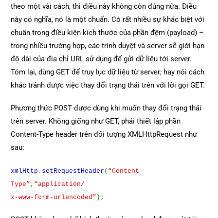
theo một vài cách, thì điều này không còn đúng nữa. Điều
này có nghĩa, nó là một chuẩn. Có rất nhiều sự khác biệt với
chuẩn trong điều kiện kích thước của phần đệm (payload) –
trong nhiều trường hợp, các trình duyệt và server sẽ giới hạn
độ dài của địa chỉ URL sử dụng để gửi dữ liệu tới server.
Tóm lại, dùng GET để truy lục dữ liệu từ server; hay nói cách
khác tránh được việc thay đổi trạng thái trên với lời gọi GET.
Phương thức POST được dùng khi muốn thay đổi trạng thái
trên server. Không giống như GET, phải thiết lập phần
Content-Type header trên đối tượng XMLHttpRequest như
sau:
xmlHttp
.
setRequestHeader
(
“Content-
Type”
,
“application/
x-www-form-urlencoded”
);