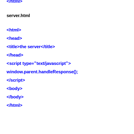
</html>
server.html
<html>
<head>
<title>the server</title>
</head>
<script type=”text/javascript”>
window.parent.handleResponse();
</script>
<body>
</body>
</html>