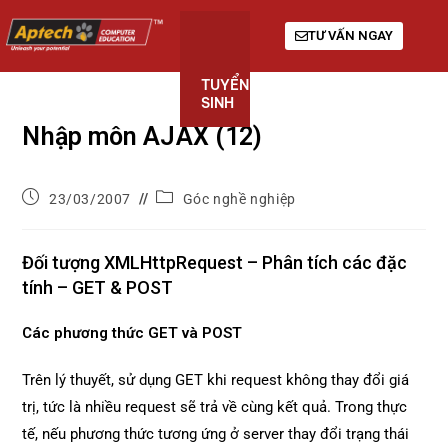
TƯ VẤN NGAY
TUYỂN
KHÓA
GIỚI
SINH
HỌC
THIỆU
Nhập môn AJAX (12)
23/03/2007
Góc nghề nghiệp
Đối tượng XMLHttpRequest – Phân tích các đặc
tính – GET & POST
Các phương thức GET và POST
Trên lý thuyết, sử dụng GET khi request không thay đổi giá
trị, tức là nhiều request sẽ trả về cùng kết quả. Trong thực
tế, nếu phương thức tương ứng ở server thay đổi trạng thái