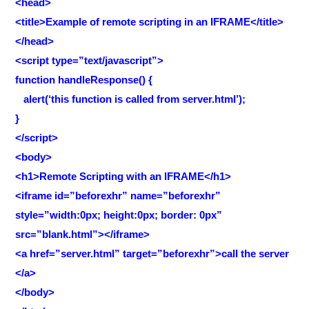
<head>
<title>Example of remote scripting in an IFRAME</title>
</head>
<script type=”text/javascript”>
function handleResponse() {
alert(‘this function is called from server.html’);
}
</script>
<body>
<h1>Remote Scripting with an IFRAME</h1>
<iframe id=”beforexhr” name=”beforexhr”
style=”width:0px; height:0px; border: 0px”
src=”blank.html”></iframe>
<a href=”server.html” target=”beforexhr”>call the server
</a>
</body>