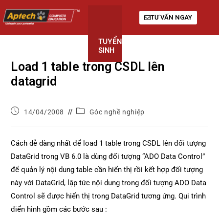
TƯ VẤN NGAY
TUYỂN
KHÓA
GIỚI
SINH
HỌC
THIỆU
Load 1 table trong CSDL lên
datagrid
14/04/2008
Góc nghề nghiệp
Cách dễ dàng nhất để load 1 table trong CSDL lên đối tượng
DataGrid trong VB 6.0 là dùng đối tượng “ADO Data Control”
để quản lý nội dung table cần hiển thị rồi kết hợp đối tượng
này với DataGrid, lập tức nội dung trong đối tượng ADO Data
Control sẽ được hiển thị trong DataGrid tương ứng. Qui trình
điển hình gồm các bước sau :