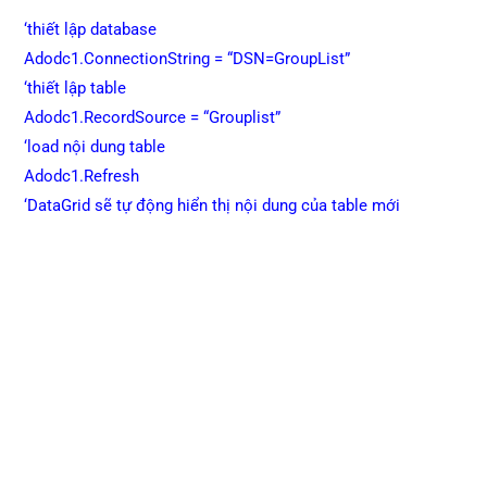
‘thiết lập database
Adodc1.ConnectionString = “DSN=GroupList”
‘thiết lập table
Adodc1.RecordSource = “Grouplist”
‘load nội dung table
Adodc1.Refresh
‘DataGrid sẽ tự động hiển thị nội dung của table mới