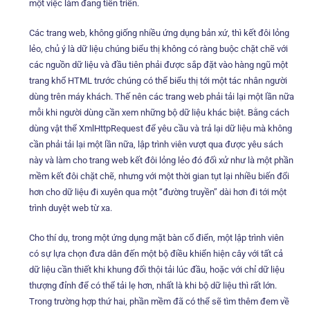
một việc làm đang tiến triển.
Các trang web, không giống nhiều ứng dụng bản xứ, thì kết đôi lỏng
lẻo, chủ ý là dữ liệu chúng biểu thị không có ràng buộc chặt chẽ với
các nguồn dữ liệu và đầu tiên phải được sắp đặt vào hàng ngũ một
trang khổ HTML trước chúng có thể biểu thị tới một tác nhân người
dùng trên máy khách. Thế nên các trang web phải tải lại một lần nữa
mỗi khi người dùng cần xem những bộ dữ liệu khác biệt. Bằng cách
dùng vật thể XmlHttpRequest để yêu cầu và trả lại dữ liệu mà không
cần phải tải lại một lần nữa, lập trình viên vượt qua được yêu sách
này và làm cho trang web kết đôi lỏng lẻo đó đối xử như là một phần
mềm kết đôi chặt chẽ, nhưng với một thời gian tụt lại nhiều biến đổi
hơn cho dữ liệu đi xuyên qua một “đường truyền” dài hơn đi tới một
trình duyệt web từ xa.
Cho thí dụ, trong một ứng dụng mặt bàn cổ điển, một lập trình viên
có sự lựa chọn đưa dân đến một bộ điều khiển hiện cây với tất cả
dữ liệu cần thiết khi khung đối thội tải lúc đầu, hoặc với chỉ dữ liệu
thượng đỉnh để có thể tải lẹ hơn, nhất là khi bộ dữ liệu thì rất lớn.
Trong trường hợp thứ hai, phần mềm đã có thể sẽ tìm thêm đem về