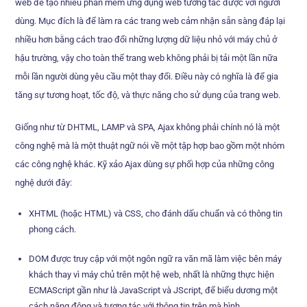
web để tạo nhiều phần mềm ứng dụng web tương tác được với người
dùng. Mục đích là để làm ra các trang web cảm nhận sẵn sàng đáp lại
nhiều hơn bằng cách trao đổi những lượng dữ liệu nhỏ với máy chủ ở
hậu trường, vậy cho toàn thể trang web không phải bị tải một lần nữa
mỗi lần người dùng yêu cầu một thay đổi. Điều này có nghĩa là để gia
tăng sự tương hoạt, tốc độ, và thực năng cho sử dụng của trang web.
Giống như từ DHTML, LAMP và SPA, Ajax không phải chính nó là một
công nghệ mà là một thuật ngữ nói về một tập hợp bao gồm một nhóm
các công nghệ khác. Kỹ xảo Ajax dùng sự phối hợp của những công
nghệ dưới đây:
XHTML (hoặc HTML) và CSS, cho đánh dấu chuẩn và có thông tin
phong cách.
DOM được truy cập với một ngôn ngữ ra văn mã làm việc bên máy
khách thay vì máy chủ trên một hệ web, nhất là những thực hiện
ECMAScript gần như là JavaScript và JScript, để biểu dương một
cách năng động và tương tác với thông tin trên mà hình.