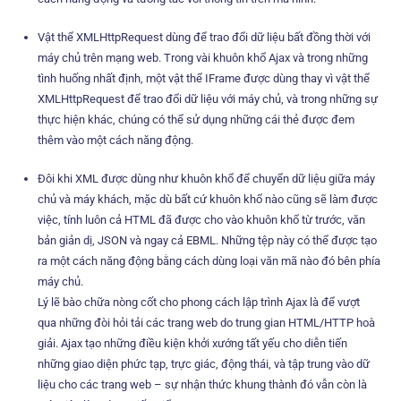
Vật thể XMLHttpRequest dùng để trao đổi dữ liệu bất đồng thời với
máy chủ trên mạng web. Trong vài khuôn khổ Ajax và trong những
tình huống nhất định, một vật thể IFrame được dùng thay vì vật thể
XMLHttpRequest để trao đổi dữ liệu với máy chủ, và trong những sự
thực hiện khác, chúng có thể sử dụng những cái thẻ
được đem
thêm vào một cách năng động.
Đôi khi XML được dùng như khuôn khổ để chuyển dữ liệu giữa máy
chủ và máy khách, mặc dù bất cứ khuôn khổ nào cũng sẽ làm được
việc, tính luôn cả HTML đã được cho vào khuôn khổ từ trước, văn
bản giản dị, JSON và ngay cả EBML. Những tệp này có thể được tạo
ra một cách năng động bằng cách dùng loại văn mã nào đó bên phía
máy chủ.
Lý lẽ bào chữa nòng cốt cho phong cách lập trình Ajax là để vượt
qua những đòi hỏi tải các trang web do trung gian HTML/HTTP hoà
giải. Ajax tạo những điều kiện khởi xướng tất yếu cho diễn tiến
những giao diện phức tạp, trực giác, động thái, và tập trung vào dữ
liệu cho các trang web – sự nhận thức khung thành đó vẫn còn là