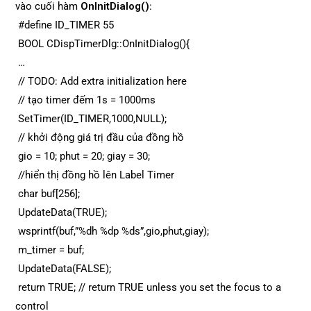
vào cuối hàm
OnInitDialog()
:
#define ID_TIMER 55
BOOL CDispTimerDlg::OnInitDialog(){
…
// TODO: Add extra initialization here
// tạo timer đếm 1s = 1000ms
SetTimer(ID_TIMER,1000,NULL);
// khởi động giá trị đầu của đồng hồ
gio = 10; phut = 20; giay = 30;
//hiển thị đồng hồ lên Label Timer
char buf[256];
UpdateData(TRUE);
wsprintf(buf,”%dh %dp %ds”,gio,phut,giay);
m_timer = buf;
UpdateData(FALSE);
return TRUE; // return TRUE unless you set the focus to a
control