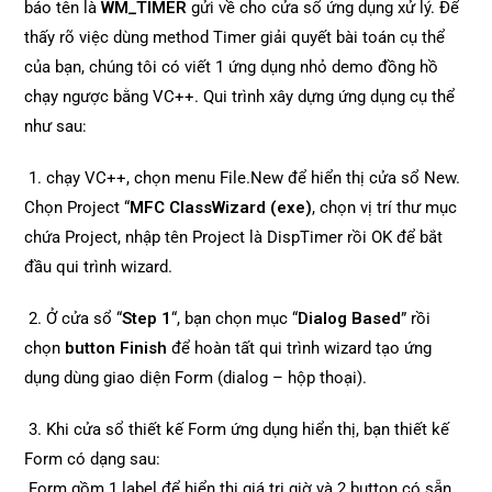
báo tên là
WM_TIMER
gửi về cho cửa sổ ứng dụng xử lý. Để
thấy rõ việc dùng method Timer giải quyết bài toán cụ thể
của bạn, chúng tôi có viết 1 ứng dụng nhỏ demo đồng hồ
chạy ngược bằng VC++. Qui trình xây dựng ứng dụng cụ thể
như sau:
1. chạy VC++, chọn menu File.New để hiển thị cửa sổ New.
Chọn Project “
MFC ClassWizard (exe)
, chọn vị trí thư mục
chứa Project, nhập tên Project là DispTimer rồi OK để bắt
đầu qui trình wizard.
2. Ở cửa sổ “
Step 1
“, bạn chọn mục “
Dialog Based
” rồi
chọn
button Finish
để hoàn tất qui trình wizard tạo ứng
dụng dùng giao diện Form (dialog – hộp thoại).
3. Khi cửa sổ thiết kế Form ứng dụng hiển thị, bạn thiết kế
Form có dạng sau:
Form gồm 1 label để hiển thị giá trị giờ và 2 button có sẵn