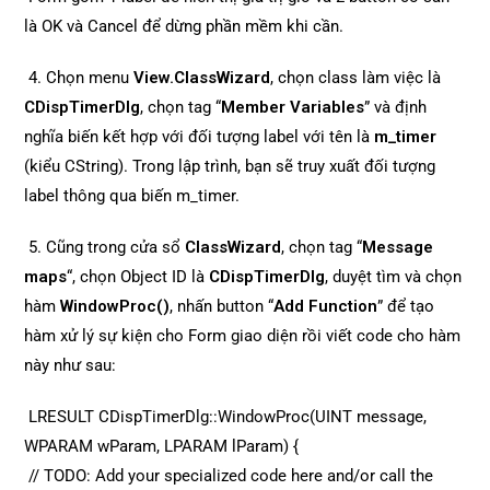
là OK và Cancel để dừng phần mềm khi cần.
4. Chọn menu
View.ClassWizard
, chọn class làm việc là
CDispTimerDlg
, chọn tag “
Member Variables
” và định
nghĩa biến kết hợp với đối tượng label với tên là
m_timer
(kiểu CString). Trong lập trình, bạn sẽ truy xuất đối tượng
label thông qua biến m_timer.
5. Cũng trong cửa sổ
ClassWizard
, chọn tag “
Message
maps
“, chọn Object ID là
CDispTimerDlg
, duyệt tìm và chọn
hàm
WindowProc()
, nhấn button “
Add Function
” để tạo
hàm xử lý sự kiện cho Form giao diện rồi viết code cho hàm
này như sau:
LRESULT CDispTimerDlg::WindowProc(UINT message,
WPARAM wParam, LPARAM lParam) {
// TODO: Add your specialized code here and/or call the