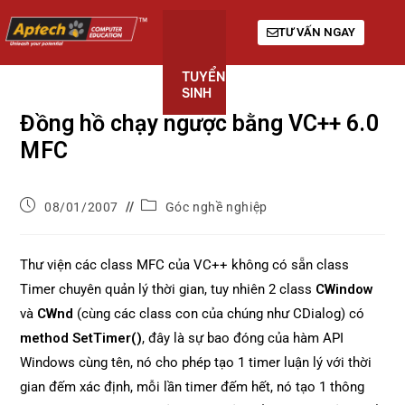
TƯ VẤN NGAY
TUYỂN
KHÓA
GIỚI
SINH
HỌC
THIỆU
Đồng hồ chạy ngược bằng VC++ 6.0
MFC
08/01/2007
Góc nghề nghiệp
Thư viện các class MFC của VC++ không có sẵn class
Timer chuyên quản lý thời gian, tuy nhiên 2 class
CWindow
và
CWnd
(cùng các class con của chúng như CDialog) có
method SetTimer()
, đây là sự bao đóng của hàm API
Windows cùng tên, nó cho phép tạo 1 timer luận lý với thời
gian đếm xác định, mỗi lần timer đếm hết, nó tạo 1 thông