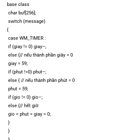
base class
char buf[256];
switch (message)
{
case WM_TIMER :
if (giay != 0) giay–;
else {// nếu thành phần giây = 0
giay = 59;
if (phut !=0) phut–;
else { // nếu thành phần phút = 0
phut = 59;
if (gio != 0) gio–;
else {// hết giờ
gio = phut = giay = 0;
}
}
}