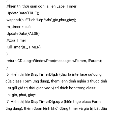
//hiển thị thời gian còn lại lên Label Timer
UpdateData(TRUE);
wsprintf(buf,”%dh %dp %ds”,gio,phut,giay);
m_timer = buf;
UpdateData(FALSE);
//xóa Timer
KillTimer(ID_TIMER);
}
return CDialog::WindowProc(message, wParam, lParam);
}
6. Hiển thị file
DispTimerDlg.h
(đặc tả interface sử dụng
của class Form ứng dụng), thêm lệnh định nghĩa 3 thuộc tính
lưu giữ giá trị thời gian vào vị trí thích hợp trong class:
int gio, phut, giay;
7. Hiển thị file
DispTimerDlg.cpp
(hiện thực class Form
ứng dụng), thêm đoạn lệnh khởi động timer và giá trị bắt đầu