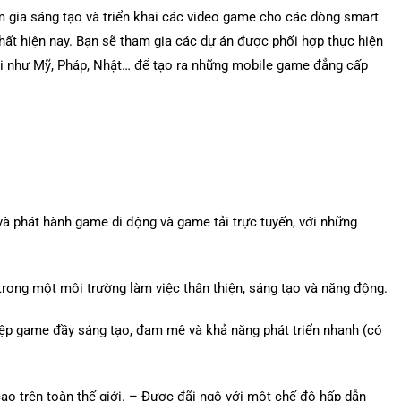
am gia sáng tạo và triển khai các video game cho các dòng smart
hất hiện nay. Bạn sẽ tham gia các dự án được phối hợp thực hiện
iới như Mỹ, Pháp, Nhật… để tạo ra những mobile game đẳng cấp
 và phát hành game di động và game tải trực tuyến, với những
trong một môi trường làm việc thân thiện, sáng tạo và năng động.
ệp game đầy sáng tạo, đam mê và khả năng phát triển nhanh (có
ao trên toàn thế giới. – Được đãi ngộ với một chế độ hấp dẫn