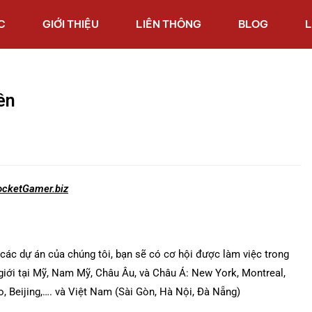
C
GIỚI THIỆU
LIÊN THÔNG
BLOG
L
ên
ocketGamer.biz
 các dự án của chúng tôi, bạn sẽ có cơ hội được làm việc trong
giới tại Mỹ, Nam Mỹ, Châu Âu, và Châu Á: New York, Montreal,
o, Beijing,…. và Việt Nam (Sài Gòn, Hà Nội, Đà Nẵng)