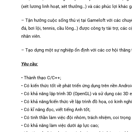
(xét lương linh hoạt, xét thưởng…) và các phúc lợi khác 
– Tận hưởng cuộc sống thú vị tại Gameloft với các chuyế
đá, bơi lội, tennis, cầu lông…) được công ty tài trợ, cá
nhân viên.
– Tạo dựng một sự nghiệp ổn định với các cơ hội thăng 
Yêu cầu:
• Thành thạo C/C++;
• Có kiến thức tốt về phát triển ứng dụng trên nền An
• Có khả năng lập trình 3D (OpenGL) và sử dụng các 3D en
• Có khả năng/kiến thức về lập trình đồ họa, có kinh nghi
• Có kĩ năng đọc, viết tiếng Anh tốt;
• Có tinh thần làm việc đội nhóm, trách nhiệm, coi trọng 
• Có khả năng làm việc dưới áp lực cao;