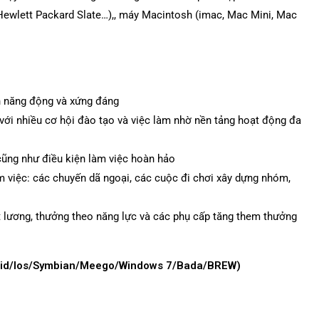
 Hewlett Packard Slate…),, máy Macintosh (imac, Mac Mini, Mac
ch năng động và xứng đáng
 với nhiều cơ hội đào tạo và việc làm nhờ nền tảng hoạt động đa
cũng như điều kiện làm việc hoàn hảo
m việc: các chuyến dã ngoại, các cuộc đi chơi xây dựng nhóm,
ét lương, thưởng theo năng lực và các phụ cấp tăng them thưởng
oid/Ios/Symbian/Meego/Windows 7/Bada/BREW)