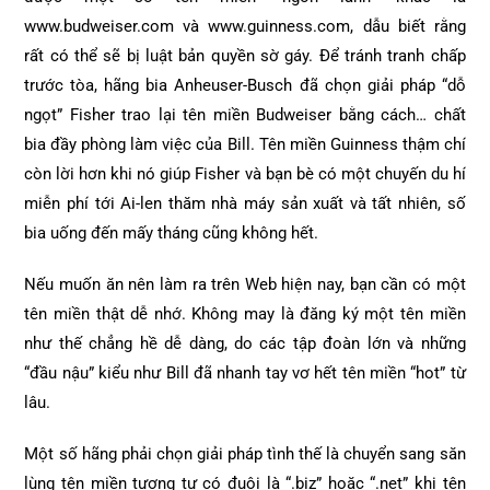
www.budweiser.com và www.guinness.com, dẫu biết rằng
rất có thể sẽ bị luật bản quyền sờ gáy. Để tránh tranh chấp
trước tòa, hãng bia Anheuser-Busch đã chọn giải pháp “dỗ
ngọt” Fisher trao lại tên miền Budweiser bằng cách… chất
bia đầy phòng làm việc của Bill. Tên miền Guinness thậm chí
còn lời hơn khi nó giúp Fisher và bạn bè có một chuyến du hí
miễn phí tới Ai-len thăm nhà máy sản xuất và tất nhiên, số
bia uống đến mấy tháng cũng không hết.
Nếu muốn ăn nên làm ra trên Web hiện nay, bạn cần có một
tên miền thật dễ nhớ. Không may là đăng ký một tên miền
như thế chẳng hề dễ dàng, do các tập đoàn lớn và những
“đầu nậu” kiểu như Bill đã nhanh tay vơ hết tên miền “hot” từ
lâu.
Một số hãng phải chọn giải pháp tình thế là chuyển sang săn
lùng tên miền tương tự có đuôi là “.biz” hoặc “.net” khi tên