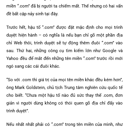
miền “.com” đã bị người ta chiếm mất. Thế nhưng có hai vấn
đề bất cập nảy sinh tại đây.
Trước hết, hậu tố “.com” được đặt mặc định cho mọi trình
duyệt hiện hành – có nghĩa là nếu bạn chỉ gõ một phần địa
chỉ Web thôi, trình duyệt sẽ tự động thêm đuôi “.com” vào
sau. Thứ hai, những công cụ tìm kiếm lớn như Google và
Yahoo đều để mắt đến những tên miền “.com” trước rồi mới
ngó sang các cái đuôi khác.
“So với .com thì giá trị của mọi tên miền khác đều kém hơn”,
ông Mark Goldstein, chủ tịch Trung tâm nghiên cứu quốc tế
cho biết. “Chưa một hậu tố nào đủ sức thay thế .com, đơn
giản vì người dùng không có thói quen gõ địa chỉ đấy vào
trình duyệt”.
Nếu nhất nhất phải có “.com” trong tên miền của mình, như