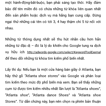
một hành-động-bắt-buộc, bạn phải sáng tạo thôi. Hãy đảm
bảo để tên miền đó có chứa những từ khóa liên quan nhất
đến sản phẩm hoặc dịch vụ mà hãng bạn cung cấp. Đừng
ngại thử những cái tên có tới 3, 4 hay thậm chí 5 từ nối với
nhau.
Những từ thông dụng nhất sẽ thu hút nhãn cầu hơn hẳn
những từ đặc dị – đó là lý do khiến cho Google tung ra dịch
vụ hữu ích
http://adwords.google.com/select/KeywordToolExernal
để theo dõi những từ khóa tìm kiếm phổ biến nhất.
Lấy thí dụ: Nếu bạn là một cửa hàng bán giầy ở Atlanta, bạn
hãy thử gõ “Atlanta shoe stores” vào Google và phân loại
tìm kiếm theo mức độ phổ biến mà xem. Bạn sẽ thấy những
cụm từ được tìm kiếm nhiều nhất lần lượt là “Atlanta shoes”,
“Atlanta shoe”, “Atlanta dance Shoes” và “Atlanta shoe
Stores”. Từ dẫn chứng này, bạn nên chọn ra phiên bản thuận