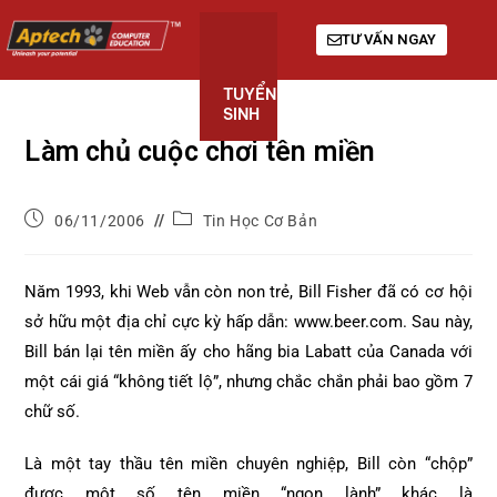
TƯ VẤN NGAY
TUYỂN
KHÓA
GIỚI
SINH
HỌC
THIỆU
Làm chủ cuộc chơi tên miền
06/11/2006
Tin Học Cơ Bản
Năm 1993, khi Web vẫn còn non trẻ, Bill Fisher đã có cơ hội
sở hữu một địa chỉ cực kỳ hấp dẫn: www.beer.com. Sau này,
Bill bán lại tên miền ấy cho hãng bia Labatt của Canada với
một cái giá “không tiết lộ”, nhưng chắc chắn phải bao gồm 7
chữ số.
Là một tay thầu tên miền chuyên nghiệp, Bill còn “chộp”
được một số tên miền “ngon lành” khác là