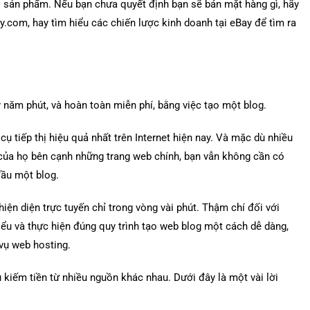
ại sản phẩm. Nếu bạn chưa quyết định bạn sẽ bán mặt hàng gì, hãy
y.com, hay tìm hiểu các chiến lược kinh doanh tại eBay để tìm ra
 năm phút, và hoàn toàn miễn phí, bằng việc tạo một blog.
 tiếp thị hiệu quả nhất trên Internet hiện nay. Và mặc dù nhiều
ủa họ bên cạnh những trang web chính, bạn vẫn không cần có
đầu một blog.
hiện diện trực tuyến chỉ trong vòng vài phút. Thậm chí đối với
iểu và thực hiện đúng quy trình tạo web blog một cách dễ dàng,
vụ web hosting.
 kiếm tiền từ nhiều nguồn khác nhau. Dưới đây là một vài lời