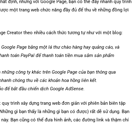
hất định, nhưng với Google Page, bạn có thể đẩy nhanh quy trình
ó được một trang web chức năng đầy đủ để thu về những đồng lợi
age Creator theo nhiều cách thức tương tự như với một blog:
n Google Page bằng một lá thư chào hàng hay quảng cáo, và
 thanh toán PayPal để thanh toán tiền mua sắm sản phẩm
 những công ty khác trên Google Page của bạn thông qua
nhanh chóng thu về các khoản hoa hồng liên kết.
ảo để bắt đầu chiến dịch Google AdSense.
quy trình xây dựng trang web đơn giản với phiên bản biên tập
ng gì bạn thấy là những gì bạn có được) rất dễ sử dụng. Bạn
 này. Bạn cũng có thể đưa hình ảnh, các đường link và thậm chí