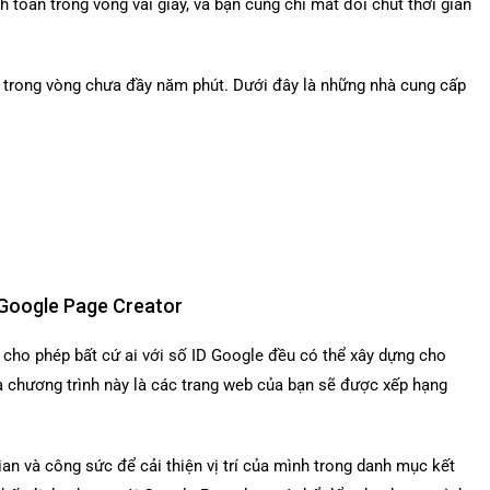
 toán trong vòng vài giây, và bạn cũng chỉ mất đôi chút thời gian
og trong vòng chưa đầy năm phút. Dưới đây là những nhà cung cấp
h Google Page Creator
cho phép bất cứ ai với số ID Google đều có thể xây dựng cho
a chương trình này là các trang web của bạn sẽ được xếp hạng
an và công sức để cải thiện vị trí của mình trong danh mục kết