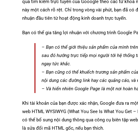
quả tìm kiếm trực tuyến của Gooogle theo các từ khoá n
này một cách rõ rệt. Chỉ trong vòng vài phút, bạn đã c
nhuận đầu tiên từ hoạt động kinh doanh trực tuyến.
Bạn có thể gia tăng lợi nhuận với chương trình Google P
– Bạn có thể giới thiệu sản phẩm của mình trê
sau đó hướng trực tiếp mọi người tới hệ thống
ngay tức khắc.
– Bạn cũng có thể khuếch trương sản phẩm của
nội dung các đường link hay các quảng cáo, và 
– Và hiển nhiên Google Page là một nơi hoàn h
Khi tài khoản của bạn được xác nhận, Google đưa ra một 
web HTML WYSIWYG (What You See Is What You Get – Nhữ
có thể bổ sung nội dung thông qua công cụ biên tập web
là sửa đổi mã HTML gốc, nếu bạn thích.