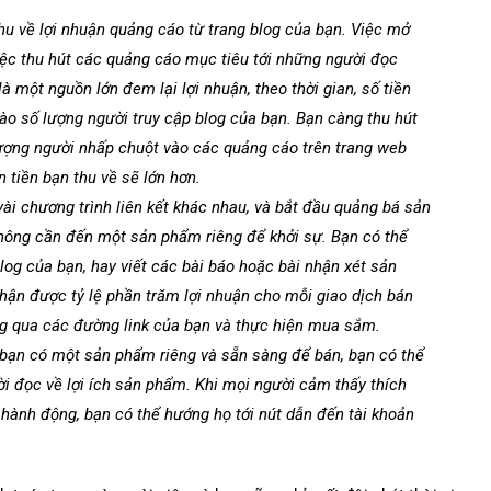
u về lợi nhuận quảng cáo từ trang blog của bạn. Việc mở
iệc thu hút các quảng cáo mục tiêu tới những người đọc
à một nguồn lớn đem lại lợi nhuận, theo thời gian, số tiền
o số lượng người truy cập blog của bạn. Bạn càng thu hút
lượng người nhấp chuột vào các quảng cáo trên trang web
 tiền bạn thu về sẽ lớn hơn.
vài chương trình liên kết khác nhau, và bắt đầu quảng bá sản
hông cần đến một sản phẩm riêng để khởi sự. Bạn có thể
log của bạn, hay viết các bài báo hoặc bài nhận xét sản
hận được tỷ lệ phần trăm lợi nhuận cho mỗi giao dịch bán
g qua các đường link của bạn và thực hiện mua sắm.
 bạn có một sản phẩm riêng và sẵn sàng để bán, bạn có thể
ười đọc về lợi ích sản phẩm. Khi mọi người cảm thấy thích
 hành động, bạn có thể hướng họ tới nút dẫn đến tài khoản