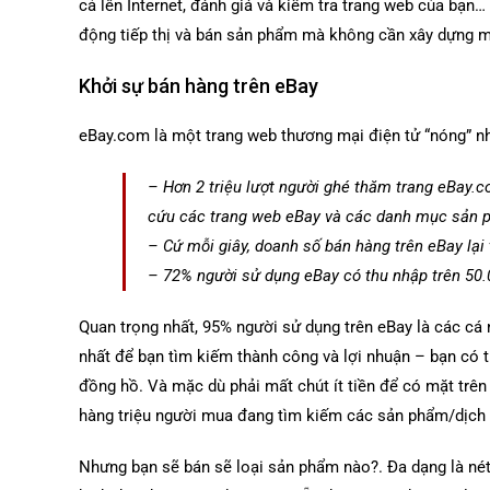
cả lên Internet, đánh giá và kiểm tra trang web của bạn
động tiếp thị và bán sản phẩm mà không cần xây dựng m
Khởi sự bán hàng trên eBay
eBay.com là một trang web thương mại điện tử “nóng” nh
– Hơn 2 triệu lượt người ghé thăm trang eBay.c
cứu các trang web eBay và các danh mục sản 
– Cứ mỗi giây, doanh số bán hàng trên eBay lại
– 72% người sử dụng eBay có thu nhập trên 50.
Quan trọng nhất, 95% người sử dụng trên eBay là các cá n
nhất để bạn tìm kiếm thành công và lợi nhuận – bạn có 
đồng hồ. Và mặc dù phải mất chút ít tiền để có mặt trên
hàng triệu người mua đang tìm kiếm các sản phẩm/dịch 
Nhưng bạn sẽ bán sẽ loại sản phẩm nào?. Đa dạng là nét