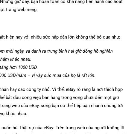
… Nhưng giờ đây, bạn hoàn toàn có khả năng tiến hành các hoạt
ột trang web riêng:
ất hiện nay với nhiều sức hấp dẫn lớn không thể bỏ qua như:
om mỗi ngày, và dành ra trung bình hai giờ đồng hồ nghiên
phẩm khác nhau.
 tăng hơn 1000 USD.
000 USD/năm – vì vậy sức mua của họ là rất lớn.
hân hay các công ty nhỏ. Vì thế, eBay rõ ràng là nơi thích hợp
thể bắt đầu công việc bán hàng trong vòng chưa đến một giờ
 trang web của eBay, song bạn có thể tiếp cận nhanh chóng tới
vụ khác nhau.
 cuốn hút thật sự của eBay: Trên trang web của người khổng lồ