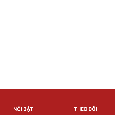
NỔI BẬT
THEO DÕI