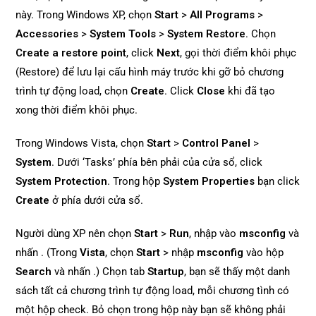
này. Trong Windows XP, chọn
Start
>
All Programs
>
Accessories
>
System Tools
>
System Restore
. Chọn
Create a restore point
, click
Next
, gọi thời điểm khôi phục
(Restore) để lưu lại cấu hình máy trước khi gỡ bỏ chương
trình tự động load, chọn
Create
. Click
Close
khi đã tạo
xong thời điểm khôi phục.
Trong Windows Vista, chọn
Start
>
Control Panel
>
System
. Dưới ‘Tasks’ phía bên phải của cửa sổ, click
System Protection
. Trong hộp
System Properties
bạn click
Create
ở phía dưới cửa sổ.
Người dùng XP nên chọn
Start
>
Run
, nhập vào
msconfig
và
nhấn
. (Trong
Vista
, chọn
Start
> nhập
msconfig
vào hộp
Search
và nhấn
.) Chọn tab
Startup
, bạn sẽ thấy một danh
sách tất cả chương trình tự động load, mỗi chương tình có
một hộp check. Bỏ chọn trong hộp này bạn sẽ không phải