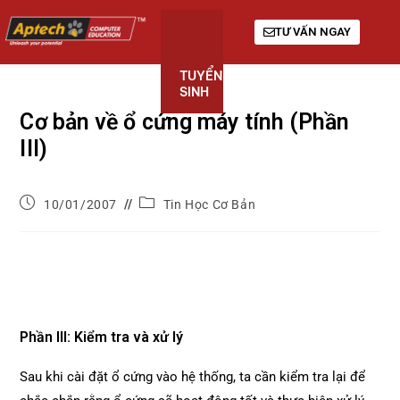
TƯ VẤN NGAY
TUYỂN
KHÓA
GIỚI
SINH
HỌC
THIỆU
Cơ bản về ổ cứng máy tính (Phần
III)
10/01/2007
Tin Học Cơ Bản
Phần III: Kiểm tra và xử lý
Sau khi cài đặt ổ cứng vào hệ thống, ta cần kiểm tra lại để