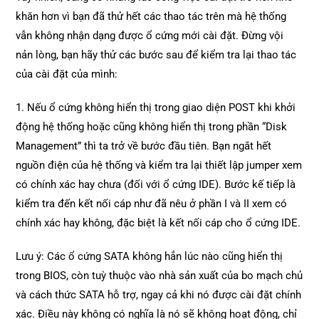
khăn hơn vì bạn đã thử hết các thao tác trên mà hệ thống
vẫn không nhận dạng được ổ cứng mới cài đặt. Đừng vội
nản lòng, bạn hãy thử các bước sau để kiểm tra lại thao tác
của cài đặt của mình:
1. Nếu ổ cứng không hiển thị trong giao diện POST khi khởi
động hệ thống hoặc cũng không hiển thị trong phần “Disk
Management” thì ta trở về bước đầu tiên. Bạn ngắt hết
nguồn điện của hệ thống và kiểm tra lại thiết lập jumper xem
có chính xác hay chưa (đối với ổ cứng IDE). Bước kế tiếp là
kiểm tra đến kết nối cáp như đã nêu ở phần I và II xem có
chính xác hay không, đặc biệt là kết nối cáp cho ổ cứng IDE.
Lưu ý: Các ổ cứng SATA không hẳn lúc nào cũng hiển thị
trong BIOS, còn tuỳ thuộc vào nhà sản xuất của bo mạch chủ
và cách thức SATA hỗ trợ, ngay cả khi nó được cài đặt chính
xác. Điều này không có nghĩa là nó sẽ không hoạt động, chỉ