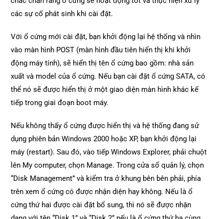
chắc chắn rằng ổ cứng sẽ hoạt động tốt và thực hiện xử lý
các sự cố phát sinh khi cài đặt.
Với ổ cứng mới cài đặt, bạn khởi động lại hệ thống và nhìn
vào màn hình POST (màn hình đầu tiên hiển thị khi khởi
động máy tính), sẽ hiển thị tên ổ cứng bao gồm: nhà sản
xuất và model của ổ cứng. Nếu bạn cài đặt ổ cứng SATA, có
thể nó sẽ được hiển thị ở một giao diện màn hình khác kế
tiếp trong giai đoạn boot máy.
Nếu không thấy ổ cứng được hiển thị và hệ thống đang sử
dụng phiên bản Windows 2000 hoặc XP, bạn khởi động lại
máy (restart). Sau đó, vào tiếp Windows Explorer, phải chuột
lên My computer, chọn Manage. Trong cửa sổ quản lý, chọn
“Disk Management” và kiểm tra ở khung bên bên phải, phía
trên xem ổ cứng có được nhận diện hay không. Nếu là ổ
cứng thứ hai được cài đặt bổ sung, thì nó sẽ được nhận
dạng với tên “Disk 1” và “Disk 2” nếu là ổ cứng thứ ba cùng