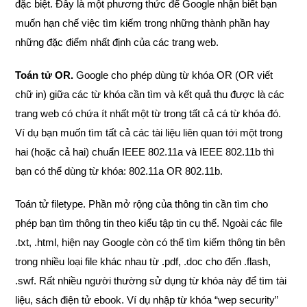
đặc biệt. Đây là một phương thức để Google nhận biết bạn
muốn hạn chế việc tìm kiếm trong những thành phần hay
những đặc điểm nhất định của các trang web.
Toán tử OR.
Google cho phép dùng từ khóa OR (OR viết
chữ in) giữa các từ khóa cần tìm và kết quả thu được là các
trang web có chứa ít nhất một từ trong tất cả cá từ khóa đó.
Ví dụ bạn muốn tìm tất cả các tài liệu liên quan tới một trong
hai (hoặc cả hai) chuẩn IEEE 802.11a và IEEE 802.11b thì
bạn có thể dùng từ khóa: 802.11a OR 802.11b.
Toán tử filetype. Phần mở rộng của thông tin cần tìm cho
phép bạn tìm thông tin theo kiểu tập tin cụ thể. Ngoài các file
.txt, .html, hiện nay Google còn có thể tìm kiếm thông tin bên
trong nhiều loại file khác nhau từ .pdf, .doc cho đến .flash,
.swf. Rất nhiều người thường sử dụng từ khóa này để tìm tài
liệu, sách điện tử ebook. Ví dụ nhập từ khóa “wep security”