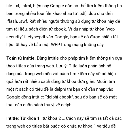
file .txt, .html, hiện nay Google còn có thể tìm kiếm thông tin
bên trong nhiều loại file khác nhau từ .pdf, .doc cho đến
.flash, .swf. Rất nhiều người thường sử dụng từ khóa này để
tìm tài liệu, sách điện tử ebook. Ví dụ nhập từ khóa “wep
security” filetype:pdf vào Google, bạn sẽ có được nhiều tài
liệu rất hay về bảo mật WEP trong mạng không dây.
Toán tử Intitle
. Dùng Intitle cho phép tìm kiếm thông tin dựa
theo titles của trang web. Lưu ý: Title luôn phản ánh nội
dung của trang web nên với cách tìm kiếm này sẽ có hiệu
quả hơn rất nhiều cách dùng từ khóa đơn giản. Muốn tìm
một ít sách có tiêu đề là delphi thì bạn chỉ cần nhập vào
Google dòng intitle: “delphi ebook”, sau đó bạn sẽ có một
loạt các cuốn sách thú vị về delphi.
Intitle
: Từ khóa 1_ từ khóa 2 … Cách này sẽ tìm ra tất cả các
trang web có titles bắt buộc có chứa từ khóa 1 và tiêu đề