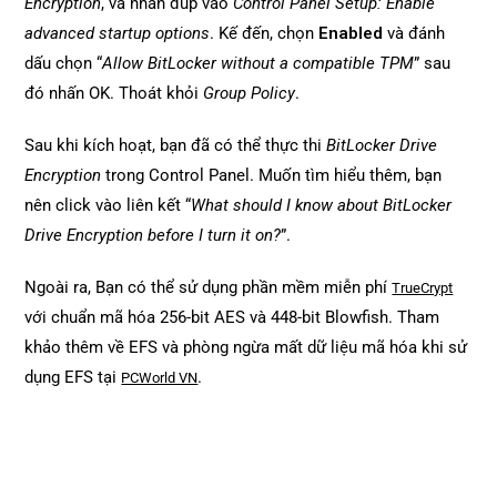
Encryption
, và nhấn đúp vào
Control Panel Setup: Enable
advanced startup options
. Kế đến, chọn
Enabled
và đánh
dấu chọn “
Allow BitLocker without a compatible TPM
” sau
đó nhấn OK. Thoát khỏi
Group Policy
.
Sau khi kích hoạt, bạn đã có thể thực thi
BitLocker Drive
Encryption
trong Control Panel. Muốn tìm hiểu thêm, bạn
nên click vào liên kết “
What should I know about BitLocker
Drive Encryption before I turn it on?
”.
Ngoài ra, Bạn có thể sử dụng phần mềm miễn phí
TrueCrypt
với chuẩn mã hóa 256-bit AES và 448-bit Blowfish. Tham
khảo thêm về EFS và phòng ngừa mất dữ liệu mã hóa khi sử
dụng EFS tại
.
PCWorld VN