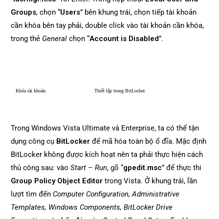
Groups
, chọn “
Users
” bên khung trái, chọn tiếp tài khoản
cần khóa bên tay phải, double click vào tài khoản cần khóa,
trong thẻ
General
chọn “
Account is Disabled
”.
Khóa tài khoản.
Thiết lập trong BitLocker.
Trong Windows Vista Ultimate và Enterprise, ta có thể tận
dụng công cụ
BitLocker
để mã hóa toàn bộ ổ đĩa. Mặc định
BitLocker không được kích hoạt nên ta phải thực hiện cách
thủ công sau: vào
Start – Run
, gõ “
gpedit.msc
” để thực thi
Group Policy Object Editor
trong Vista. Ở khung trái, lần
lượt tìm đến
Computer Configuration, Administrative
Templates, Windows Components, BitLocker Drive