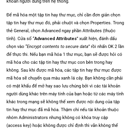
khoản người dùng trên hệ thống.
Để mã hóa một tập tin hay thư mục, chỉ cần đơn giản chọn
tập tin hay thư mục đó, phải chuột và chọn Properties. Trong
thẻ General, chọn Advanced ngay phần Attributes (thuộc
tính). Cửa sổ “
Advanced Attributes
” xuất hiện, đánh dấu
chọn vào “
Encrypt contents to secure data
” rồi nhấn OK 2 lần
để thực thi. Nếu bạn mã hóa 1 thư mục, bạn sẽ được hỏi có
mã hóa cho các tập tin hay thư mục con bên trong hay
không. Sau khi được mã hóa, các tập tin hay thư mục được
mã hóa sẽ chuyển qua màu xanh lá cây. Bạn không cần phải
có mật khẩu để mở hay sao lưu chúng bởi vì các tài khoản
người dùng khác trên máy tính của bạn hoặc từ các máy tính
khác trong mạng sẽ không thể xem được nội dung của tập
tin hay thư mục đã mã hóa. Thậm chí nếu tài khoản thuộc
nhóm Administrators nhưng không có khóa truy cập
(access key) hoặc không được chỉ định thì vẫn không thể