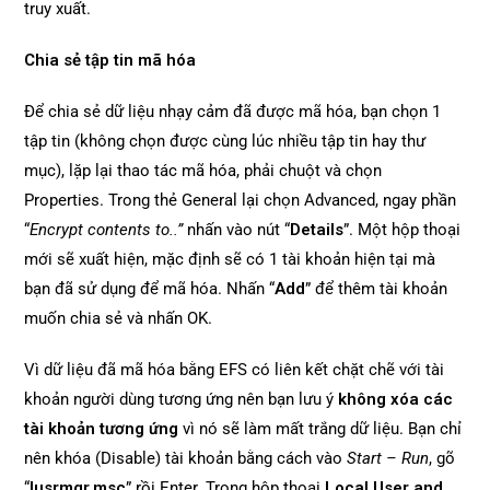
truy xuất.
Chia sẻ tập tin mã hóa
Để chia sẻ dữ liệu nhạy cảm đã được mã hóa, bạn chọn 1
tập tin (không chọn được cùng lúc nhiều tập tin hay thư
mục), lặp lại thao tác mã hóa, phải chuột và chọn
Properties. Trong thẻ General lại chọn Advanced, ngay phần
“
Encrypt contents to..”
nhấn vào nút “
Details
”. Một hộp thoại
mới sẽ xuất hiện, mặc định sẽ có 1 tài khoản hiện tại mà
bạn đã sử dụng để mã hóa. Nhấn “
Add
” để thêm tài khoản
muốn chia sẻ và nhấn OK.
Vì dữ liệu đã mã hóa bằng EFS có liên kết chặt chẽ với tài
khoản người dùng tương ứng nên bạn lưu ý
không xóa các
tài khoản tương ứng
vì nó sẽ làm mất trắng dữ liệu. Bạn chỉ
nên khóa (Disable) tài khoản bằng cách vào
Start – Run
, gõ
“
lusrmgr.msc
” rồi Enter. Trong hộp thoại
Local User and