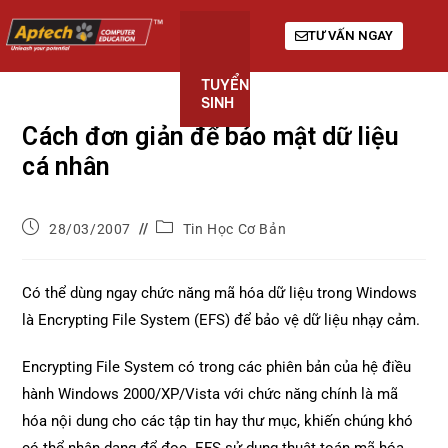
TƯ VẤN NGAY
TUYỂN
KHÓA
GIỚI
SINH
HỌC
THIỆU
Cách đơn giản để bảo mật dữ liệu
cá nhân
28/03/2007
Tin Học Cơ Bản
Có thể dùng ngay chức năng mã hóa dữ liệu trong Windows
là Encrypting File System (EFS) để bảo vệ dữ liệu nhạy cảm.
Encrypting File System có trong các phiên bản của hệ điều
hành Windows 2000/XP/Vista với chức năng chính là mã
hóa nội dung cho các tập tin hay thư mục, khiến chúng khó