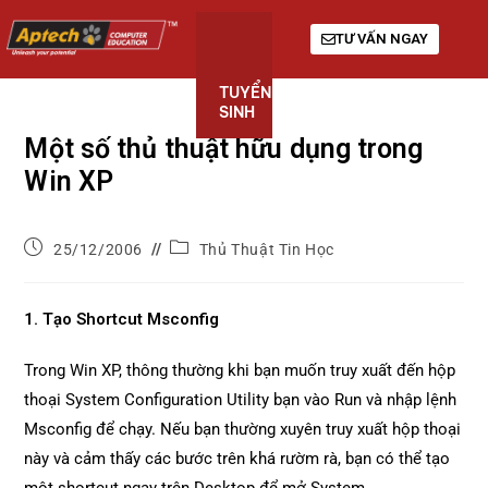
TƯ VẤN NGAY
TUYỂN
KHÓA
GIỚI
SINH
HỌC
THIỆU
Một số thủ thuật hữu dụng trong
Win XP
25/12/2006
Thủ Thuật Tin Học
1. Tạo Shortcut Msconfig
Trong Win XP, thông thường khi bạn muốn truy xuất đến hộp
thoại System Configuration Utility bạn vào Run và nhập lệnh
Msconfig để chạy. Nếu bạn thường xuyên truy xuất hộp thoại
này và cảm thấy các bước trên khá rườm rà, bạn có thể tạo