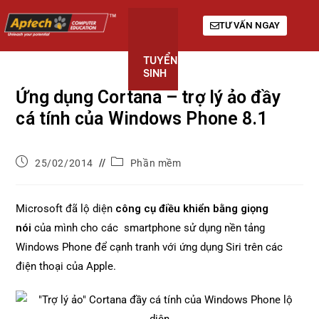
TƯ VẤN NGAY
TUYỂN
KHÓA
GIỚI
SINH
HỌC
THIỆU
Ứng dụng Cortana – trợ lý ảo đầy
cá tính của Windows Phone 8.1
25/02/2014
Phần mềm
Microsoft đã lộ diện
công cụ điều khiển bằng giọng
nói
của mình cho các smartphone sử dụng nền tảng
Windows Phone để cạnh tranh với ứng dụng Siri trên các
điện thoại của Apple.