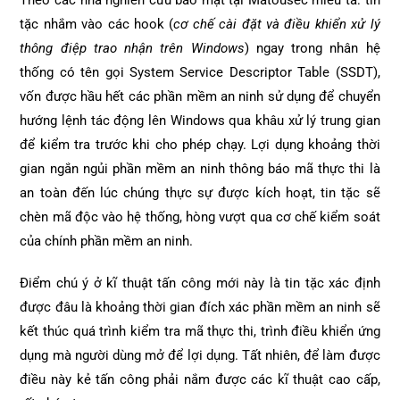
Theo các nhà nghiên cứu bảo mật tại Matousec miêu tả: tin
tặc nhắm vào các hook (
cơ chế cài đặt và điều khiển xử lý
thông điệp trao nhận trên Windows
) ngay trong nhân hệ
thống có tên gọi System Service Descriptor Table (SSDT),
vốn được hầu hết các phần mềm an ninh sử dụng để chuyển
hướng lệnh tác động lên Windows qua khâu xử lý trung gian
để kiểm tra trước khi cho phép chạy. Lợi dụng khoảng thời
gian ngắn ngủi phần mềm an ninh thông báo mã thực thi là
an toàn đến lúc chúng thực sự được kích hoạt, tin tặc sẽ
chèn mã độc vào hệ thống, hòng vượt qua cơ chế kiểm soát
của chính phần mềm an ninh.
Điểm chú ý ở kĩ thuật tấn công mới này là tin tặc xác định
được đâu là khoảng thời gian đích xác phần mềm an ninh sẽ
kết thúc quá trình kiểm tra mã thực thi, trình điều khiển ứng
dụng mà người dùng mở để lợi dụng. Tất nhiên, để làm được
điều này kẻ tấn công phải nắm được các kĩ thuật cao cấp,