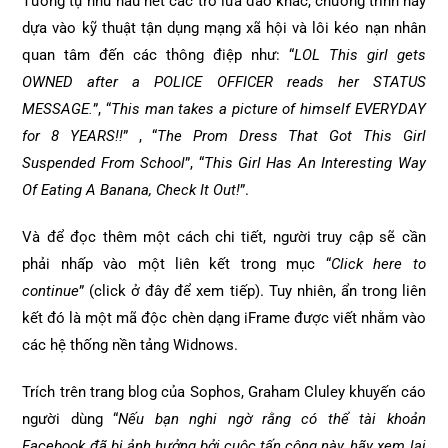
Tương tự như hầu hết các trò lừa đảo khác, chương trình này
dựa vào kỹ thuật tận dụng mạng xã hội và lôi kéo nạn nhân
quan tâm đến các thông điệp như: “
LOL This girl gets
OWNED after a POLICE OFFICER reads her STATUS
MESSAGE.
”, “
This man takes a picture of himself EVERYDAY
for 8 YEARS!!
” , “
The Prom Dress That Got This Girl
Suspended From School
”, “
This Girl Has An Interesting Way
Of Eating A Banana, Check It Out!
”.
Và để đọc thêm một cách chi tiết, người truy cập sẽ cần
phải nhấp vào một liên kết trong mục “
Click here to
continue
” (click ở đây để xem tiếp). Tuy nhiên, ẩn trong liên
kết đó là một mã độc chèn dạng iFrame được viết nhằm vào
các hệ thống nền tảng Widnows.
Trích trên trang blog của Sophos, Graham Cluley khuyến cáo
người dùng “
Nếu bạn nghi ngờ rằng có thể tài khoản
Facebook đã bị ảnh hưởng bởi cuộc tấn công này, hãy xem lại