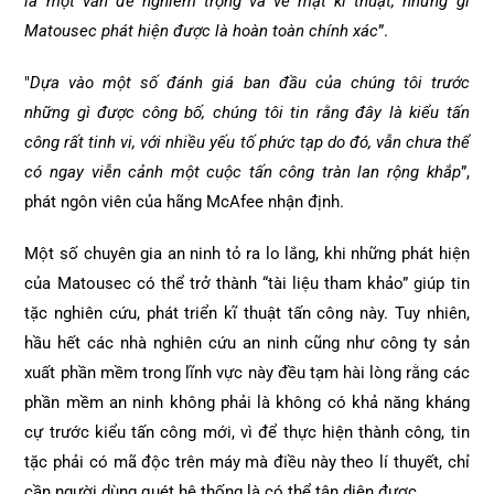
là một vấn đề nghiêm trọng và về mặt kĩ thuật, những gì
Matousec phát hiện được là hoàn toàn chính xác
”.
"
Dựa vào một số đánh giá ban đầu của chúng tôi trước
những gì được công bố, chúng tôi tin rằng đây là kiểu tấn
công rất tinh vi, với nhiều yếu tố phức tạp do đó, vẫn chưa thể
có ngay viễn cảnh một cuộc tấn công tràn lan rộng khắp
”,
phát ngôn viên của hãng McAfee nhận định.
Một số chuyên gia an ninh tỏ ra lo lắng, khi những phát hiện
của Matousec có thể trở thành “tài liệu tham khảo” giúp tin
tặc nghiên cứu, phát triển kĩ thuật tấn công này. Tuy nhiên,
hầu hết các nhà nghiên cứu an ninh cũng như công ty sản
xuất phần mềm trong lĩnh vực này đều tạm hài lòng rằng các
phần mềm an ninh không phải là không có khả năng kháng
cự trước kiểu tấn công mới, vì để thực hiện thành công, tin
tặc phải có mã độc trên máy mà điều này theo lí thuyết, chỉ
cần người dùng quét hệ thống là có thể tận diện được.