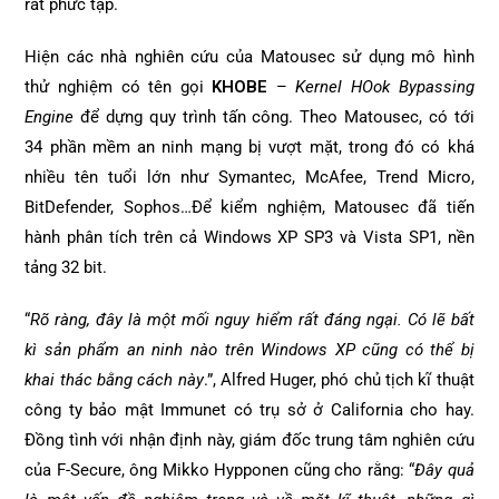
rất phức tạp.
Hiện các nhà nghiên cứu của Matousec sử dụng mô hình
thử nghiệm có tên gọi
KHOBE
–
Kernel HOok Bypassing
Engine
để dựng quy trình tấn công. Theo Matousec, có tới
34 phần mềm an ninh mạng bị vượt mặt, trong đó có khá
nhiều tên tuổi lớn như Symantec, McAfee, Trend Micro,
BitDefender, Sophos…Để kiểm nghiệm, Matousec đã tiến
hành phân tích trên cả Windows XP SP3 và Vista SP1, nền
tảng 32 bit.
“
Rõ ràng, đây là một mối nguy hiểm rất đáng ngại. Có lẽ bất
kì sản phẩm an ninh nào trên Windows XP cũng có thể bị
khai thác bằng cách này
.”, Alfred Huger, phó chủ tịch kĩ thuật
công ty bảo mật Immunet có trụ sở ở California cho hay.
Đồng tình với nhận định này, giám đốc trung tâm nghiên cứu
của F-Secure, ông Mikko Hypponen cũng cho rằng: “
Đây quả