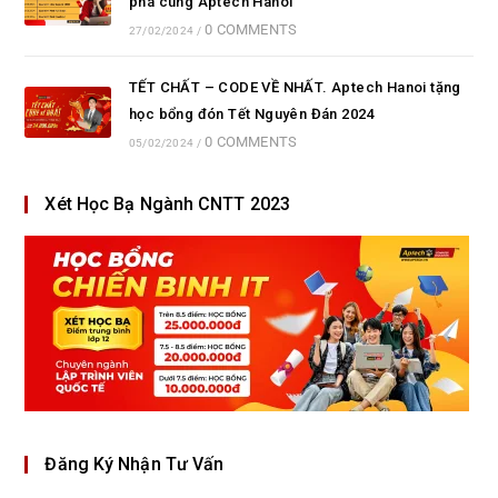
phá cùng Aptech Hanoi
0 COMMENTS
27/02/2024
/
TẾT CHẤT – CODE VỀ NHẤT. Aptech Hanoi tặng
học bổng đón Tết Nguyên Đán 2024
0 COMMENTS
05/02/2024
/
Xét Học Bạ Ngành CNTT 2023
Đăng Ký Nhận Tư Vấn