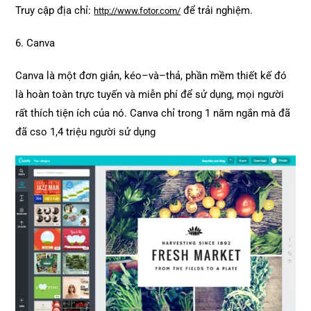
Truy cập địa chỉ:
để trải nghiệm.
http://www.fotor.com/
6. Canva
Canva
là
một
đơn giản
,
kéo
–
và
–
thả,
phần mềm
thiết kế
đó
là
hoàn toàn trực tuyến
và
miễn phí
để
sử dụng
, mọi người
rất thích tiện ích của nó. Canva chỉ trong 1 năm ngắn mà đã
đã cso 1,4 triệu người sử dụng