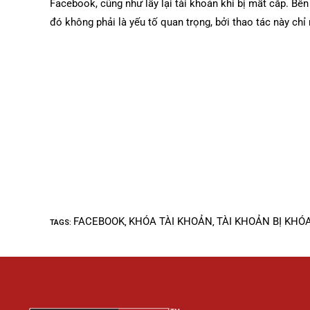
Facebook, cũng như lấy lại tài khoản khi bị mất cắp. Bên
đó không phải là yếu tố quan trọng, bởi thao tác này chỉ 
FACEBOOK
KHÓA TÀI KHOẢN
TÀI KHOẢN BỊ KHÓ
TAGS
:
,
,