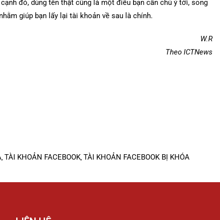
 cạnh đó, dùng tên thật cũng là một điều bạn cần chú ý tới, song
nhằm giúp bạn lấy lại tài khoản về sau là chính.
W.R
Theo ICTNews
A
TÀI KHOẢN FACEBOOK
TÀI KHOẢN FACEBOOK BỊ KHÓA
,
,