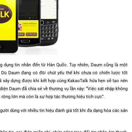
g dụng tin nhắn đến từ Hàn Quốc. Tuy nhiên, Daum cũng là một
y. Dù Daum đang có đôi chút yếu thế khi chưa có chiến lược tốt
 đã xây dựng được khi kết hợp cùng KakaoTalk hứa hẹn sẽ tạo nên
diện Daum đã chia sẻ về thương vụ lần này: “Việc sát nhập không
h rộng lớn mà còn là sự hợp tác thương hiệu tích cực”.
gười dùng với nhiều tín hiệu đánh giá tốt khi đa dạng hóa các sản