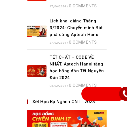
0 COMMENTS
17/06/2024
/
Lịch khai giảng Tháng
3/2024: Chuyển mình Bứt
phá cùng Aptech Hanoi
0 COMMENTS
27/02/2024
/
TẾT CHẤT – CODE VỀ
NHẤT. Aptech Hanoi tặng
học bổng đón Tết Nguyên
Đán 2024
0 COMMENTS
05/02/2024
/
Xét Học Bạ Ngành CNTT 2023