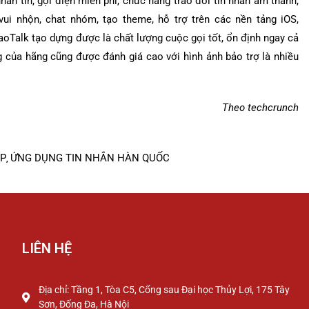
hắn tin, gọi điện miễn phí, chức năng trao đổi tin nhắn âm thanh,
 vui nhộn, chat nhóm, tạo theme, hỗ trợ trên các nền tảng iOS,
oTalk tạo dựng được là chất lượng cuộc gọi tốt, ổn định ngay cả
ng của hãng cũng được đánh giá cao với hình ảnh bảo trợ là nhiều
Theo techcrunch
ẬP
ỨNG DỤNG TIN NHẮN HÀN QUỐC
,
LIÊN HỆ
Địa chỉ: Tầng 1, Tòa C5, Cổng sau Đại học Thủy Lợi, 175 Tây
Sơn, Đống Đa, Hà Nội