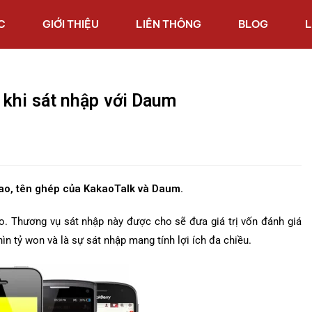
C
GIỚI THIỆU
LIÊN THÔNG
BLOG
L
 khi sát nhập với Daum
kao, tên ghép của KakaoTalk và Daum.
o. Thương vụ sát nhập này được cho sẽ đưa giá trị vốn đánh giá
n tỷ won và là sự sát nhập mang tính lợi ích đa chiều.