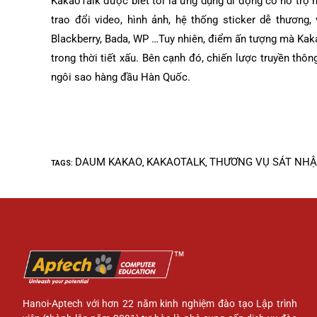
KakaoTalk được biết tới là ứng dụng di động có hỗ trợ n
trao đổi video, hình ảnh, hệ thống sticker dễ thương,
Blackberry, Bada, WP …Tuy nhiên, điểm ấn tượng mà Kaka
trong thời tiết xấu. Bên cạnh đó, chiến lược truyền thô
ngôi sao hàng đầu Hàn Quốc.
DAUM KAKAO
KAKAOTALK
THƯƠNG VỤ SÁT NH
TAGS
:
,
,
Hanoi-Aptech với hơn 22 năm kinh nghiệm đào tạo Lập trình