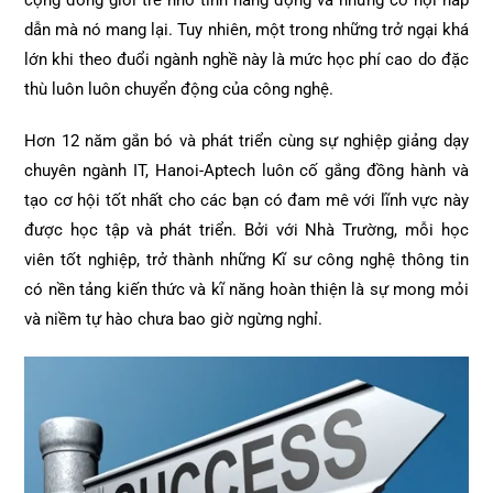
cộng đồng giới trẻ nhờ tính năng động và những cơ hội hấp
dẫn mà nó mang lại. Tuy nhiên, một trong những trở ngại khá
lớn khi theo đuổi ngành nghề này là mức học phí cao do đặc
thù luôn luôn chuyển động của công nghệ.
Hơn 12 năm gắn bó và phát triển cùng sự nghiệp giảng dạy
chuyên ngành IT, Hanoi-Aptech luôn cố gắng đồng hành và
tạo cơ hội tốt nhất cho các bạn có đam mê với lĩnh vực này
được học tập và phát triển. Bởi với Nhà Trường, mỗi học
viên tốt nghiệp, trở thành những Kĩ sư công nghệ thông tin
có nền tảng kiến thức và kĩ năng hoàn thiện là sự mong mỏi
và niềm tự hào chưa bao giờ ngừng nghỉ.