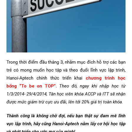
Trong thời điểm đầu tháng 3, nhằm mục đích hỗ trợ các bạn
trẻ có mong muốn học tập và theo đuổi lĩnh vực lập trình,
Hanoi-Aptech chính thức triển khai
chương trình học
bổng
“To be on TOP”
.
Theo đó, ngay khi nhập học từ
1/3/2014- 29/4/2014, Tân học viên khóa ACCP và ITT sẽ nhận
được mức giảm trừ cực ưu đãi, lên tới 20% giá trị toàn khóa.
Thành công là không chờ đợi, nếu bạn thật sự đam mê lĩnh
vực lập trình, hãy cũng Hanoi-Aptech nắm lấy cơ hội học tập
và phát triển cho ước mơ của mình!