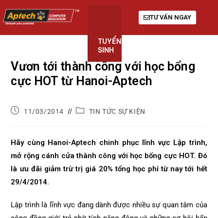
TƯ VẤN NGAY
TUYỂN
KHÓA
GIỚI
SINH
HỌC
THIỆU
Vươn tới thành công với học bổng
cực HOT từ Hanoi-Aptech
11/03/2014
TIN TỨC SỰ KIỆN
Hãy cùng Hanoi-Aptech chinh phục lĩnh vực Lập trình,
mở rộng cánh cửa thành công với học bổng cực HOT. Đó
là ưu đãi giảm trừ trị giá 20% tổng học phí từ nay tới hết
29/4/2014.
Lập trình là lĩnh vực đang dành được nhiều sự quan tâm của