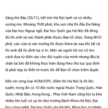
Sáng thứ Bảy (25/11), tiết trời Hà Nội lạnh và có nhiều
sương mù. Khoảng 7h30 phút, khu vực nhà thi đấu Đa Năng
của Đại học Ngoại ngữ, Đại học Quốc gia Hà Nội đã đông
đủ thí sinh và các thành phần thuộc Ban tổ chức. Đúng 8h10
phút, các cửa ra vào trường thi được khóa lại sau khi tất cả
thí sinh đã ổn định tại vị trí. Một vài người hỗ trợ cố tìm
cách đưa từ điển vào cho đội tuyển của mình nhưng đều bị
chặn lại bởi đã không thực hiện đúng theo thủ tục quy định
là phải nộp từ điển từ trước đó để Ban tổ chức kiểm duyệt.
Đến với vòng loại ACM/ICPC, điểm thi Hà Nội là 43 đội
tuyển, trong đó có 10 đội nước ngoài thuộc Trung Quốc, Hàn
Quốc, Nhật Bản, Hong Kong… Phía Việt Nam cũng hội tụ khá
nhiều tên tuổi có uy tín như trường Bách Khoa Hà Nội, Đại
học công nghệ, Đại học Quốc gia Hà Nội, Khoa học tự nhiên