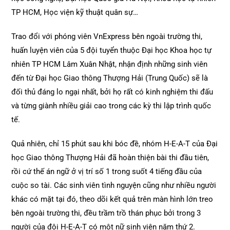
TP HCM, Học viện kỹ thuật quân sự…
Trao đổi với phóng viên VnExpress bên ngoài trường thi,
huấn luyện viên của 5 đội tuyển thuộc Đại học Khoa học tự
nhiên TP HCM Lâm Xuân Nhật, nhận định những sinh viên
đến từ Đại học Giao thông Thượng Hải (Trung Quốc) sẽ là
đối thủ đáng lo ngại nhất, bởi họ rất có kinh nghiệm thi đấu
và từng giành nhiều giải cao trong các kỳ thi lập trình quốc
tế.
Quả nhiên, chỉ 15 phút sau khi bóc đề, nhóm H-E-A-T của Đại
học Giao thông Thượng Hải đã hoàn thiện bài thi đầu tiên,
rồi cứ thế án ngữ ở vị trí số 1 trong suốt 4 tiếng đầu của
cuộc so tài. Các sinh viên tình nguyện cũng như nhiều người
khác có mặt tại đó, theo dõi kết quả trên màn hình lớn treo
bên ngoài trường thi, đều trầm trồ thán phục bởi trong 3
người của đội H-E-A-T có một nữ sinh viên năm thứ 2.