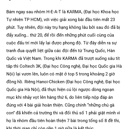
Bám ngay sau nhóm H-E-A-T là KARMA, (Đại học Khoa học
Tự nhiên TP HCM), với việc giải xong bài đầu tiên mất 23
phút. Tuy nhiên, đội này trụ hạng không lâu bởi sau đó đã bị
đẩy xuống… thứ 20, để rồi đến những phút cuối cùng của
cuộc đấu trí mới lấy lại được phong độ. Từ đây diễn ra sự
tranh đua quyết liệt giữa các đội đến từ Trung Quốc, Hàn
Quốc và Việt Nam. Trong khi KARMA đã trượt xuống sâu tít
tắp thì Coltech 3K, (Đại học Công nghệ, Đại học Quốc gia Hà
Nội) lại vươn lên, luôn có mặt ở top 5 trong khoảng 2 giờ
đồng hồ. Riêng Hanoi-Chicken (Đại học Công nghệ, Đại học
Quốc gia Hà Nội), đã thực hiện cú lội ngược dòng ngoạn
mục khi nhảy vọt lên hàng thứ 6, do liên tiếp nộp đáp án
đúng với 4 bài giải hoàn thiện. Cũng chính “những chú gà
con” đã khiến cả trường thi và đối thủ số 1 phải giật mình vì
họ là nhóm đầu tiên hoàn thiện 7 bài trong tổng số 8 đề thi,
khi thời gian chỉ còn gần 1 giờ nữa là kết thúc.