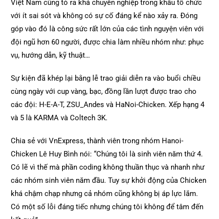
Việt Nam cũng tỏ ra khá chuyên nghiệp trong khâu tổ chức
với ít sai sót và không có sự cố đáng kể nào xảy ra. Đóng
góp vào đó là công sức rất lớn của các tình nguyện viên với
đội ngũ hơn 60 người, được chia làm nhiều nhóm như: phục
vụ, hướng dẫn, kỹ thuật…
Sự kiện đã khép lại bằng lễ trao giải diễn ra vào buổi chiều
cùng ngày với cup vàng, bạc, đồng lần lượt được trao cho
các đội: H-E-A-T, ZSU_Andes và HaNoi-Chicken. Xếp hạng 4
và 5 là KARMA và Coltech 3K.
Chia sẻ với VnExpress, thành viên trong nhóm Hanoi-
Chicken Lê Huy Bình nói: “Chúng tôi là sinh viên năm thứ 4.
Có lẽ vì thế mà phần coding không thuần thục và nhanh như
các nhóm sinh viên năm đầu. Tuy sự khởi động của Chicken
khá chậm chạp nhưng cả nhóm cũng không bị áp lực lắm.
Có một số lỗi đáng tiếc nhưng chúng tôi không để tâm đến