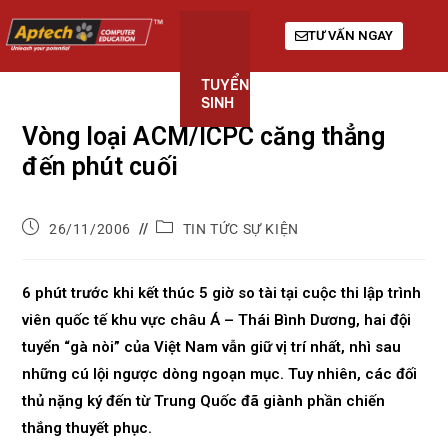
TƯ VẤN NGAY
TUYỂN
KHÓA
GIỚI
SINH
HỌC
THIỆU
Vòng loại ACM/ICPC căng thẳng
đến phút cuối
26/11/2006
TIN TỨC SỰ KIỆN
6 phút trước khi kết thúc 5 giờ so tài tại cuộc thi lập trình
viên quốc tế khu vực châu Á – Thái Bình Dương, hai đội
tuyển “gà nòi” của Việt Nam vẫn giữ vị trí nhất, nhì sau
những cú lội ngược dòng ngoạn mục. Tuy nhiên, các đối
thủ nặng ký đến từ Trung Quốc đã giành phần chiến
thắng thuyết phục.