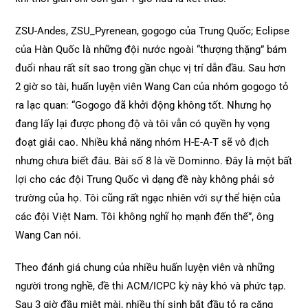
ZSU-Andes, ZSU_Pyrenean, gogogo của Trung Quốc; Eclipse
của Hàn Quốc là những đội nước ngoài “thượng thặng” bám
đuổi nhau rất sít sao trong gần chục vị trí dẫn đầu. Sau hơn
2 giờ so tài, huấn luyện viên Wang Can của nhóm gogogo tỏ
ra lạc quan: “Gogogo đã khởi động không tốt. Nhưng họ
đang lấy lại được phong độ và tôi vẫn có quyền hy vọng
đoạt giải cao. Nhiều khả năng nhóm H-E-A-T sẽ vô địch
nhưng chưa biết đâu. Bài số 8 là về Dominno. Đây là một bất
lợi cho các đội Trung Quốc vì dạng đề này không phải sở
trường của họ. Tôi cũng rất ngạc nhiên với sự thể hiện của
các đội Việt Nam. Tôi không nghĩ họ mạnh đến thế”, ông
Wang Can nói.
Theo đánh giá chung của nhiều huấn luyện viên và những
người trong nghề, đề thi ACM/ICPC kỳ này khó và phức tạp.
Sau 3 giờ đầu miệt mài, nhiều thí sinh bắt đầu tỏ ra căng