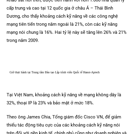
Khảo sát nói trên, được tiến hành với hơn 1.000 nhà quản lý
cấp trung và cao tại 12 quốc gia ở châu Á – Thái Bình
Dương, cho thấy khoảng cách kỹ năng về các công nghệ
mạng tiên tiến trong năm ngoái là 21%, còn các kỹ năng
mạng nói chung là 16%. Hai tỷ lệ này sẽ tăng lên 26% và 21%
trong năm 2009.
Giờ thực hành tại Trung tâm Đào tạo Lập trình viên Quốc tế Hanoi-Aptech
Tại Việt Nam, khoảng cách kỹ năng về mạng không dây là
32%, thoại IP là 23% và bảo mật ở mức 18%.
Theo ông James Chia, Tổng giám đốc Cisco VN, để giảm
thiểu tác động tiêu cực của các khoảng cách kỹ năng nói
trên đối với nền kinh tế, chính phủ cũng như doanh nghiệp và