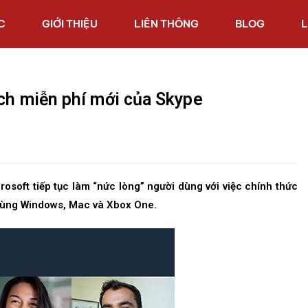
C
GIỚI THIỆU
LIÊN THÔNG
BLOG
L
ách miễn phí mới của Skype
crosoft tiếp tục làm “nức lòng” người dùng với việc chính thức
 dùng Windows, Mac và Xbox One.