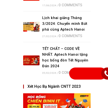
0 COMMENTS
17/06/2024
/
Lịch khai giảng Tháng
3/2024: Chuyển mình Bứt
phá cùng Aptech Hanoi
0 COMMENTS
27/02/2024
/
TẾT CHẤT – CODE VỀ
NHẤT. Aptech Hanoi tặng
học bổng đón Tết Nguyên
Đán 2024
0 COMMENTS
05/02/2024
/
Xét Học Bạ Ngành CNTT 2023