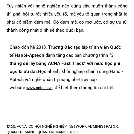
Tuy nhiên với nghề nghiệp nào cũng vậy, muốn thành công
thì phải hội tụ rất nhiều yếu tố, mà yếu tố quan trọng nhất là
phải có niềm đam mê. Có đam mê, có mơ ước, có sự ưu tú,
thành công nhất định sẽ theo đuổi bạn.
Chào đón hè 2013,
Trường Đào tạo lập trình viên Quốc
tế Hanoi-Aptech
dành tặng các bạn chương trình
“3
tháng để lấy bằng ACNA Fast Track” với mức học phí
cực kì ưu đãi.
Học nhanh, khởi nghiệp nhanh cùng Hanoi-
Aptech với nghề quản trị mạng nhé!Truy cập
website
để biết thêm thông tin chi tiết.
www.aptech.vn
ACNA
CƠ HỘI NGHỀ NGHIỆP
NETWORK ADMINISTRATOR
TAGS
:
,
,
,
QUẢN TRỊ MẠNG
QUẢN TRỊ MẠNG LÀ GÌ?
,