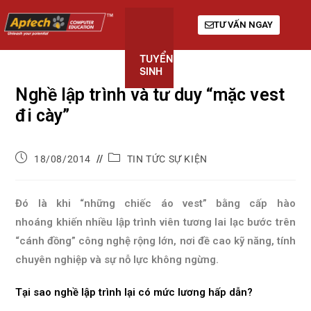
TƯ VẤN NGAY
TUYỂN
KHÓA
GIỚI
SINH
HỌC
THIỆU
Nghề lập trình và tư duy “mặc vest
đi cày”
18/08/2014
TIN TỨC SỰ KIỆN
Đó là khi “những chiếc áo vest” bằng cấp hào
nhoáng khiến nhiều lập trình viên tương lai lạc bước trên
“cánh đồng” công nghệ rộng lớn, nơi đề cao kỹ năng, tính
chuyên nghiệp và sự nỗ lực không ngừng.
Tại sao nghề lập trình lại có mức lương hấp dẫn?