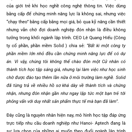
của giới trẻ khi học nghề công nghệ thông tin. Việc dùng
bằng cấp để chứng minh năng lực là không sai, nhưng việc
“chạy theo” bằng cấp bằng mọi giá, bỏ qua kỹ năng cần thiết
nhưng vẫn chờ đợi doanh nghiệp đón nhận là điều không
tưởng trong khối ngành lập trình. CEO Lê Quang Hiếu (Công
ty cổ phần, phần mềm Solid ) chia sẻ:
“Bất kì một công ty
phần mềm lớn nhỏ đều cần chứng minh năng lực để có dự
án. Vì vậy, chúng tôi không thể chào đón một Cử nhân có
thành tích học tập sáng giá, nhưng lại làm việc như học sinh
chờ được đào tạo thêm lần nữa ở môi trường làm nghề. Solid
đã từng trả về nhiều hồ sơ khá dày về thành tích và chứng
nhận, nhưng đón nhận gần như ngay lập tức một bạn trẻ tới
phỏng vấn với duy nhất sản phẩm thực tế mà bạn đã làm”
.
Đây cũng là nguyên nhân hiện nay, mô hình học tập đáp ứng
trực tiếp nhu cầu doanh nghiệp như Hanoi- Aptech đang là
sự lựa chọn của những ai muốn theo đuổi ngành lập trình