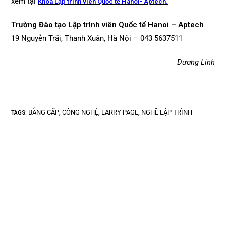
xem tại
Khóa Lập trình viên Quốc tế Hanoi- Aptech.
Trường Đào tạo Lập trình viên Quốc tế Hanoi – Aptech
19 Nguyễn Trãi, Thanh Xuân, Hà Nội – 043 5637511
Dương Linh
BẰNG CẤP
CÔNG NGHỆ
LARRY PAGE
NGHỀ LẬP TRÌNH
TAGS
:
,
,
,