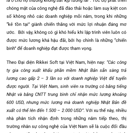
là ở chỗ họ thường không bắt kịp tương lai”
. Tốc độ phát triển
chóng mặt của công nghệ đã đào thải hoặc làm suy kiệt con
số không nhỏ các doanh nghiệp mỗi năm, trong khi những
“kẻ tồn tại” giành chiến thắng với mức lợi nhuận đáng mơ
ước. Bởi vậy, không có gì khó hiểu khi lập trình viên luôn có
được mức lương khá hậu đãi, bởi họ chính là những “chiến
binh” để doanh nghiệp đạt được tham vọng.
Theo Đại diện Rikkei Soft tại Việt Nam, hiện nay:
“Các công
ty gia công xuất khẩu phần mềm Nhật Bản sẵn sàng trả
lương cao gấp 2 – 3 lần so với doanh nghiệp Việt để tuyển
được người. Tại Việt Nam, sinh viên ra trường có bằng tiếng
Nhật và bằng CNTT trung bình chỉ nhận mức lương khoảng
600 USD, nhưng mức lương mà doanh nghiệp Nhật Bản đề
xuất có thể lên đến 1.500 – 2.000 USD”
. Với xu thế này, nhiều
nhà phân tích nhận định trong những năm tiếp theo, thị
trường nhân sự công nghệ của Việt Nam sẽ là cuộc đối đầu