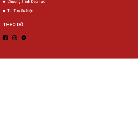
Chương Trình Đào Tạo
Tin Tức Sự Kiện
THEO DÕI