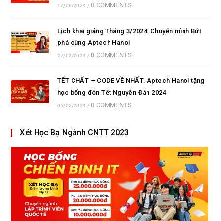
0 COMMENTS
17/06/2024
/
Lịch khai giảng Tháng 3/2024: Chuyển mình Bứt
phá cùng Aptech Hanoi
0 COMMENTS
27/02/2024
/
TẾT CHẤT – CODE VỀ NHẤT. Aptech Hanoi tặng
học bổng đón Tết Nguyên Đán 2024
0 COMMENTS
05/02/2024
/
Xét Học Bạ Ngành CNTT 2023