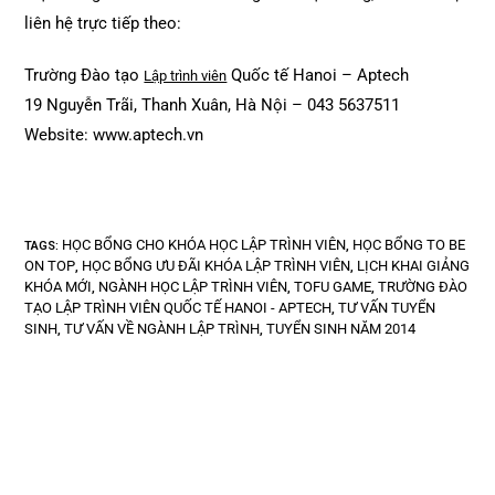
liên hệ trực tiếp theo:
Trường Đào tạo
Quốc tế Hanoi – Aptech
Lập trình viên
19 Nguyễn Trãi, Thanh Xuân, Hà Nội – 043 5637511
Website: www.aptech.vn
HỌC BỔNG CHO KHÓA HỌC LẬP TRÌNH VIÊN
HỌC BỔNG TO BE
TAGS
:
,
ON TOP
HỌC BỔNG ƯU ĐÃI KHÓA LẬP TRÌNH VIÊN
LỊCH KHAI GIẢNG
,
,
KHÓA MỚI
NGÀNH HỌC LẬP TRÌNH VIÊN
TOFU GAME
TRƯỜNG ĐÀO
,
,
,
TẠO LẬP TRÌNH VIÊN QUỐC TẾ HANOI - APTECH
TƯ VẤN TUYỂN
,
SINH
TƯ VẤN VỀ NGÀNH LẬP TRÌNH
TUYỂN SINH NĂM 2014
,
,