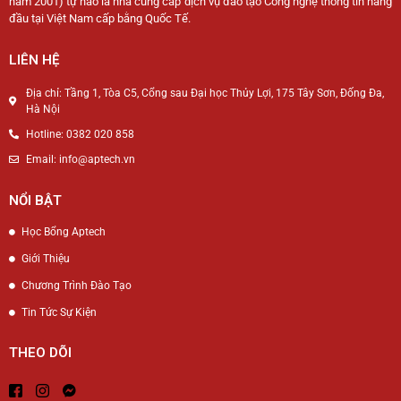
năm 2001) tự hào là nhà cung cấp dịch vụ đào tạo Công nghệ thông tin hàng
đầu tại Việt Nam cấp bằng Quốc Tế.
LIÊN HỆ
Địa chỉ: Tầng 1, Tòa C5, Cổng sau Đại học Thủy Lợi, 175 Tây Sơn, Đống Đa,
Hà Nội
Hotline: 0382 020 858
Email: info@aptech.vn
NỔI BẬT
Học Bổng Aptech
Giới Thiệu
Chương Trình Đào Tạo
Tin Tức Sự Kiện
THEO DÕI