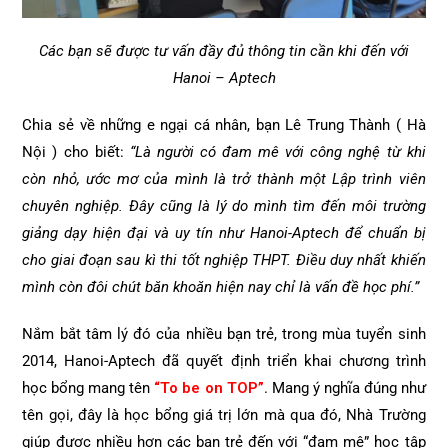
Các bạn sẽ được tư vấn đầy đủ thông tin cần khi đến với
Hanoi – Aptech
Chia sẻ về những e ngại cá nhân, bạn Lê Trung Thành ( Hà
Nội ) cho biết:
“Là người có đam mê với công nghệ từ khi
còn nhỏ, ước mơ của mình là trở thành một Lập trình viên
chuyên nghiệp. Đây cũng là lý do mình tìm đến môi trường
giảng dạy hiện đại và uy tín như Hanoi-Aptech để chuẩn bị
cho giai đoạn sau kì thi tốt nghiệp THPT. Điều duy nhất khiến
mình còn đôi chút băn khoăn hiện nay chỉ là vấn đề học phí.”
Nắm bắt tâm lý đó của nhiều bạn trẻ, trong mùa tuyển sinh
2014, Hanoi-Aptech đã quyết định triển khai chương trình
học bổng mang tên
“To be on TOP”
. Mang ý nghĩa đúng như
tên gọi, đây là học bổng giá trị lớn mà qua đó, Nhà Trường
giúp được nhiều hơn các bạn trẻ đến với “đam mê” học tập