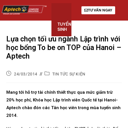
TƯ VẤN NGAY
TUYỂN
KHÓA
GIỚI
SINH
HỌC
THIỆU
Lựa chọn tối ưu ngành Lập trình với
học bổng To be on TOP của Hanoi –
Aptech
24/03/2014
TIN TỨC SỰ KIỆN
Mang tới hỗ trợ tài chính thiết thực qua mức giảm trừ
20% học phí, Khóa học Lập trình viên Quốc tế tại Hanoi-
Aptech chào đón các Tân học viên trong mùa tuyển sinh
2014.