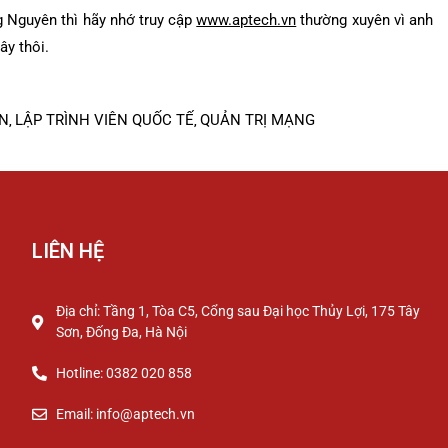
 Nguyên thì hãy nhớ truy cập
www.aptech.vn
thường xuyên vì anh
ây thôi.
N
LẬP TRÌNH VIÊN QUỐC TẾ
QUẢN TRỊ MẠNG
,
,
LIÊN HỆ
Địa chỉ: Tầng 1, Tòa C5, Cổng sau Đại học Thủy Lợi, 175 Tây
Sơn, Đống Đa, Hà Nội
Hotline: 0382 020 858
Email: info@aptech.vn