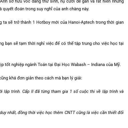
Anh sở hữu vóc dáng thư sinh, nụ cười dễ gần và rất hiền nhưng
à quyết đoán trong suy nghĩ của anh chàng này.
 ta sẽ trở thành 1 Hotboy mới của Hanoi-Aptech trong thời gian
g bạn sẽ tạm thời nghỉ việc để có thể tập trung cho việc học tại
ịp tốt nghiệp ngành Toán tại Đại Học Wabash – Indiana của Mỹ.
cũng khá đơn giản theo cách mà bạn lý giải:
lập trình. Cấp II đã từng tham gia 1 số cuộc thi về lập trình và
uy nhất, đồng thời việc học thêm CNTT cũng là việc cần thiết đối