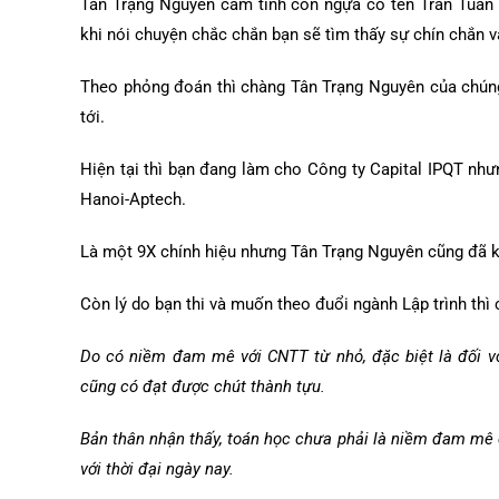
Tân Trạng Nguyên cầm tinh con ngựa có tên Trần Tuấn 
khi nói chuyện chắc chắn bạn sẽ tìm thấy sự chín chắn v
Theo phỏng đoán thì chàng Tân Trạng Nguyên của chúng
tới.
Hiện tại thì bạn đang làm cho Công ty Capital IPQT nhưn
Hanoi-Aptech.
Là một 9X chính hiệu nhưng Tân Trạng Nguyên cũng đã k
Còn lý do bạn thi và muốn theo đuổi ngành Lập trình thì 
Do có niềm đam mê với CNTT từ nhỏ, đặc biệt là đối với 
cũng có đạt được chút thành tựu.
Bản thân nhận thấy, toán học chưa phải là niềm đam mê d
với thời đại ngày nay.