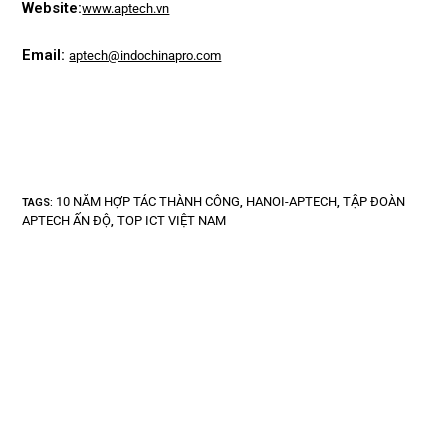
Website:
www.aptech.vn
Email:
aptech@indochinapro.com
10 NĂM HỢP TÁC THÀNH CÔNG
HANOI-APTECH
TẬP ĐOÀN
TAGS
:
,
,
APTECH ẤN ĐỘ
TOP ICT VIỆT NAM
,