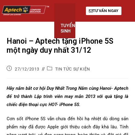
TƯ VẤN NGAY
TUYỂN
KHÓA
GIỚI
SINH
HỌC
THIỆU
Hanoi – Aptech tặng iPhone 5S
một ngày duy nhất 31/12
27/12/2013
TIN TỨC SỰ KIỆN
Hãy nắm bắt cơ hội Duy Nhất Trong Năm cùng Hanoi- Aptech
để trở thành Lập trình viên may mắn 2013 với quà tặng là
chiếc điện thoại cực HOT- iPhone 5S.
Cơn sốt iPhone 5S vẫn chưa đến hồi hạ nhiệt dù dòng sản
phẩm này đã được Apple giới thiệu cách đây khá lâu. Tính