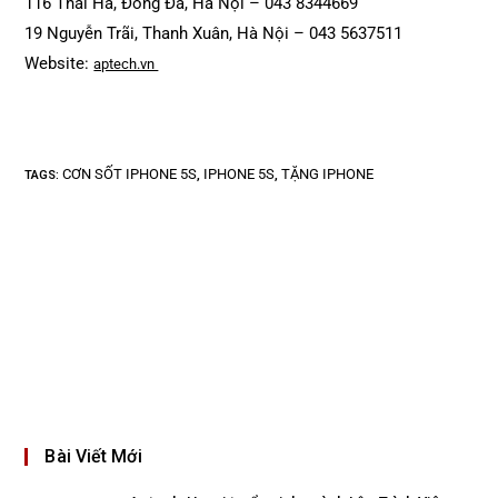
116 Thái Hà, Đống Đa, Hà Nội – 043 8344669
19 Nguyễn Trãi, Thanh Xuân, Hà Nội – 043 5637511
Website:
aptech.vn
CƠN SỐT IPHONE 5S
IPHONE 5S
TẶNG IPHONE
TAGS
:
,
,
Bài Viết Mới