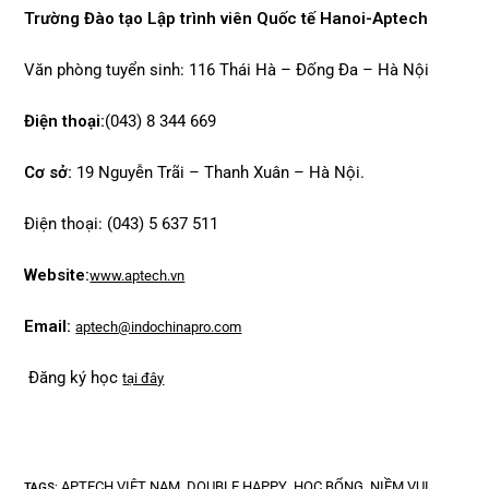
Trường Đào tạo Lập trình viên Quốc tế Hanoi-Aptech
Văn phòng tuyển sinh: 116 Thái Hà – Đống Đa – Hà Nội
Điện thoại:
(043) 8 344 669
Cơ sở:
19 Nguyễn Trãi – Thanh Xuân – Hà Nội.
Điện thoại: (043) 5 637 511
Website:
www.aptech.vn
Email:
aptech@indochinapro.com
Đăng ký học
tại đây
APTECH VIỆT NAM
DOUBLE HAPPY
HỌC BỔNG
NIỀM VUI
TAGS
:
,
,
,