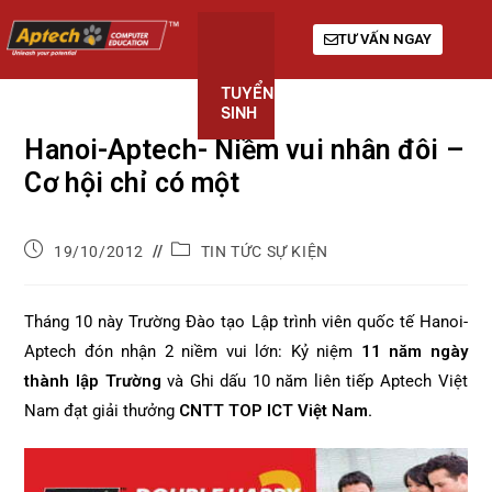
TƯ VẤN NGAY
TUYỂN
KHÓA
GIỚI
SINH
HỌC
THIỆU
Hanoi-Aptech- Niềm vui nhân đôi –
Cơ hội chỉ có một
19/10/2012
TIN TỨC SỰ KIỆN
Tháng 10 này Trường Đào tạo Lập trình viên quốc tế Hanoi-
Aptech đón nhận 2 niềm vui lớn: Kỷ niệm
11 năm ngày
thành lập Trường
và Ghi dấu 10 năm liên tiếp Aptech Việt
Nam đạt giải thưởng
CNTT
TOP ICT Việt Nam.