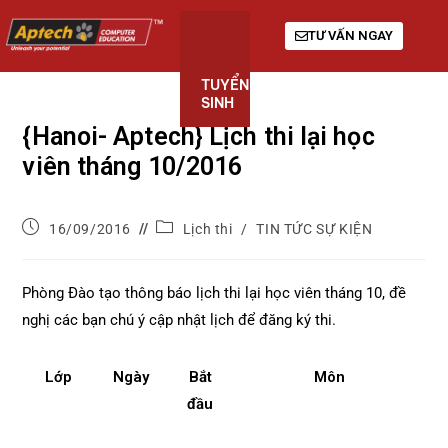
TƯ VẤN NGAY
TUYỂN
KHÓA
GIỚI
SINH
HỌC
THIỆU
{Hanoi- Aptech} Lịch thi lại học
viên tháng 10/2016
16/09/2016
Lịch thi
/
TIN TỨC SỰ KIỆN
Phòng Đào tạo thông báo lịch thi lại học viên tháng 10, đề
nghị các bạn chú ý cập nhật lịch để đăng ký thi.
Lớp
Ngày
Bắt
Môn
đầu