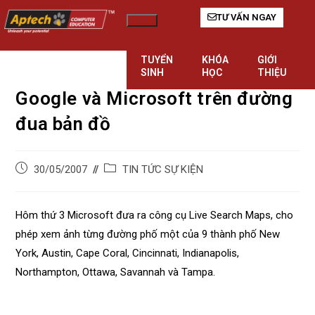
TƯ VẤN NGAY
Hamburger Toggle Menu
TUYỂN
KHÓA
GIỚI
SINH
HỌC
THIỆU
Google và Microsoft trên đường
đua bản đồ
TIN TỨC SỰ KIỆN
30/05/2007
Hôm thứ 3 Microsoft đưa ra công cụ Live Search Maps, cho
phép xem ảnh từng đường phố một của 9 thành phố New
York, Austin, Cape Coral, Cincinnati, Indianapolis,
Northampton, Ottawa, Savannah và Tampa.