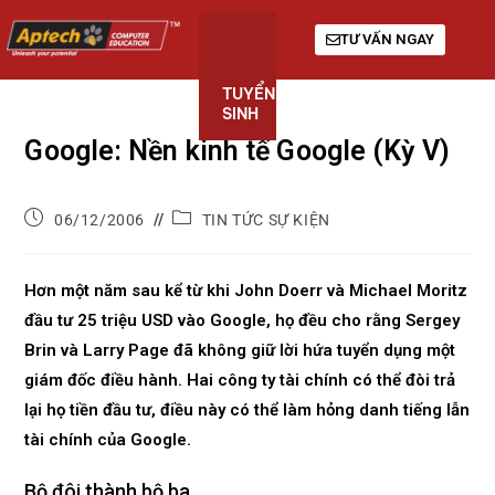
TƯ VẤN NGAY
TUYỂN
KHÓA
GIỚI
SINH
HỌC
THIỆU
Google: Nền kinh tế Google (Kỳ V)
06/12/2006
TIN TỨC SỰ KIỆN
Hơn một năm sau kể từ khi John Doerr và Michael Moritz
đầu tư 25 triệu USD vào Google, họ đều cho rằng Sergey
Brin và Larry Page đã không giữ lời hứa tuyển dụng một
giám đốc điều hành. Hai công ty tài chính có thể đòi trả
lại họ tiền đầu tư, điều này có thể làm hỏng danh tiếng lẫn
tài chính của Google.
Bộ đôi thành bộ ba