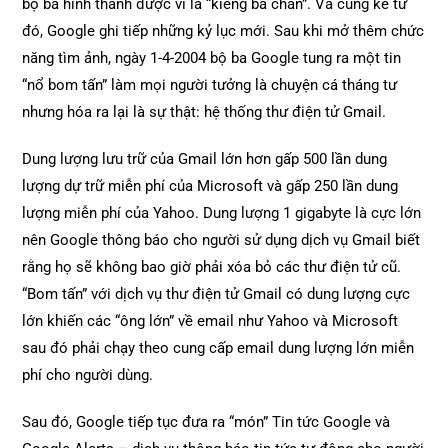
bộ ba hình thành được ví là “kiềng ba chân”. Và cũng kể từ
đó, Google ghi tiếp những kỷ lục mới. Sau khi mở thêm chức
năng tìm ảnh, ngày 1-4-2004 bộ ba Google tung ra một tin
“nổ bom tấn” làm mọi người tưởng là chuyện cá tháng tư
nhưng hóa ra lại là sự thật: hệ thống thư điện tử Gmail.
Dung lượng lưu trữ của Gmail lớn hơn gấp 500 lần dung
lượng dự trữ miễn phí của Microsoft và gấp 250 lần dung
lượng miễn phí của Yahoo. Dung lượng 1 gigabyte là cực lớn
nên Google thông báo cho người sử dụng dịch vụ Gmail biết
rằng họ sẽ không bao giờ phải xóa bỏ các thư điện tử cũ.
“Bom tấn” với dịch vụ thư điện tử Gmail có dung lượng cực
lớn khiến các “ông lớn” về email như Yahoo và Microsoft
sau đó phải chạy theo cung cấp email dung lượng lớn miễn
phí cho người dùng.
Sau đó, Google tiếp tục đưa ra “món” Tin tức Google và