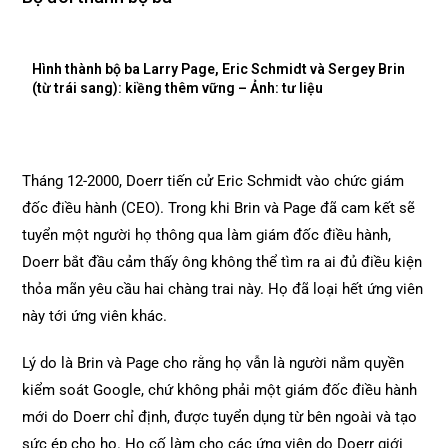
Hình thành bộ ba Larry Page, Eric Schmidt và Sergey Brin
(từ trái sang): kiềng thêm vững – Ảnh: tư liệu
Tháng 12-2000, Doerr tiến cử Eric Schmidt vào chức giám
đốc điều hành (CEO). Trong khi Brin và Page đã cam kết sẽ
tuyển một người họ thông qua làm giám đốc điều hành,
Doerr bắt đầu cảm thấy ông không thể tìm ra ai đủ điều kiện
thỏa mãn yêu cầu hai chàng trai này. Họ đã loại hết ứng viên
này tới ứng viên khác.
Lý do là Brin và Page cho rằng họ vẫn là người nắm quyền
kiểm soát Google, chứ không phải một giám đốc điều hành
mới do Doerr chỉ định, được tuyển dụng từ bên ngoài và tạo
sức ép cho họ. Họ cố làm cho các ứng viên do Doerr giới