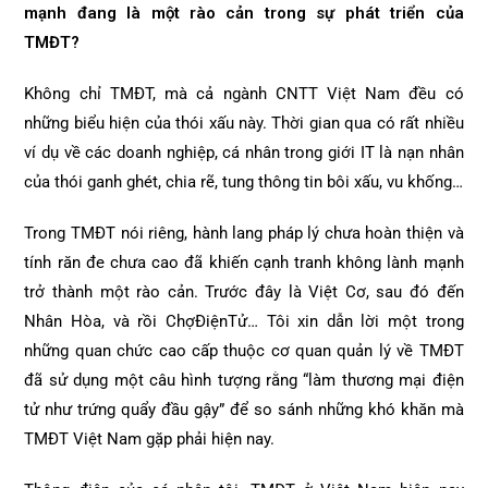
mạnh đang là một rào cản trong sự phát triển của
TMĐT?
Không chỉ TMĐT, mà cả ngành CNTT Việt Nam đều có
những biểu hiện của thói xấu này. Thời gian qua có rất nhiều
ví dụ về các doanh nghiệp, cá nhân trong giới IT là nạn nhân
của thói ganh ghét, chia rẽ, tung thông tin bôi xấu, vu khống…
Trong TMĐT nói riêng, hành lang pháp lý chưa hoàn thiện và
tính răn đe chưa cao đã khiến cạnh tranh không lành mạnh
trở thành một rào cản. Trước đây là Việt Cơ, sau đó đến
Nhân Hòa, và rồi ChợĐiệnTử… Tôi xin dẫn lời một trong
những quan chức cao cấp thuộc cơ quan quản lý về TMĐT
đã sử dụng một câu hình tượng rằng “làm thương mại điện
tử như trứng quẩy đầu gậy” để so sánh những khó khăn mà
TMĐT Việt Nam gặp phải hiện nay.