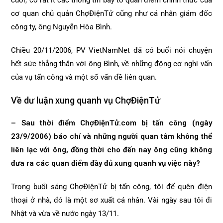
cuối, có rất ít các thông tin bày tỏ quan điểm chính thức của
cơ quan chủ quản ChợĐiệnTử cũng như cá nhân giám đốc
công ty, ông Nguyễn Hòa Bình.
Chiều 20/11/2006, PV VietNamNet đã có buổi nói chuyện
hết sức thẳng thắn với ông Bình, về những động cơ nghi vấn
của vụ tấn công và một số vấn đề liên quan.
Về dư luận xung quanh vụ ChợĐiệnTử
– Sau thời điểm ChợĐiệnTử.com bị tấn công (ngày
23/9/2006) báo chí và những người quan tâm không thể
liên lạc với ông, đồng thời cho đến nay ông cũng không
đưa ra các quan điểm đầy đủ xung quanh vụ việc này?
Trong buổi sáng ChợĐiệnTử bị tấn công, tôi để quên điện
thoại ở nhà, đó là một sơ xuất cá nhân. Vài ngày sau tôi đi
Nhật và vừa về nước ngày 13/11.