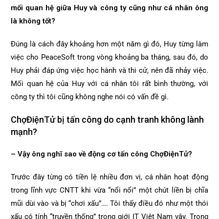
mối quan hệ giữa Huy và công ty cũng như cá nhân ông
là không tốt?
Đúng là cách đây khoảng hơn một năm gì đó, Huy từng làm
việc cho PeaceSoft trong vòng khoảng ba tháng, sau đó, do
Huy phải đáp ứng việc học hành và thi cử, nên đã nhảy việc.
Mối quan hệ của Huy với cá nhân tôi rất bình thường, với
công ty thì tôi cũng không nghe nói có vấn đề gì.
ChợĐiệnTử bị tấn công do cạnh tranh không lành
mạnh?
– Vậy ông nghĩ sao về động cơ tấn công ChợĐiệnTử?
Trước đây từng có tiền lệ nhiều đơn vị, cá nhân hoạt động
trong lĩnh vực CNTT khi vừa “nổi nổi” một chút liền bị chĩa
mũi dùi vào và bị “chơi xấu”…. Tôi thấy điều đó như một thói
xấu có tính “truyền thống” trong giới IT Việt Nam vậy. Trong