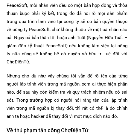
PeaceSoft, mỗi nhân viên đều có một bản hợp đồng và thỏa
thuận buộc phải ký kết, trong đó đã nói rõ mọi sản phẩm
trong quá trình làm việc tại công ty sẽ có bản quyền thuộc
về công ty PeaceSoft, chứ không thuộc về một cá nhân nào
cả. Ngay cả bản thân tôi hoặc anh Tuất (Nguyễn Hữu Tuất –
giám đốc kỹ thuật PeaceSoft) nếu không làm việc tại công
ty nữa cũng sẽ không hề có quyền sở hữu trí tuệ đối với
ChợĐiệnTử.
Nhưng cho dù như vậy chúng tôi vẫn để rõ tên của từng
người lập trình viên trong mã nguồn, xem ai thực hiện phần
nào, để sau này còn kiểm tra và quy trách nhiệm nếu có sai
sót. Trong trường hợp có người nói rằng tên của lập trình
viên trong mã nguồn bị thay đổi, thì rất có thể là do chính
anh ta hoặc hacker đã thay đổi vì một mục đích nào đó.
Về thủ phạm tấn công ChợĐiệnTử