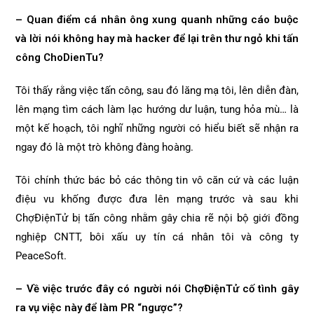
– Quan điểm cá nhân ông xung quanh những cáo buộc
và lời nói không hay mà hacker để lại trên thư ngỏ khi tấn
công ChoDienTu?
Tôi thấy rằng việc tấn công, sau đó lăng mạ tôi, lên diễn đàn,
lên mạng tìm cách làm lạc hướng dư luận, tung hỏa mù… là
một kế hoạch, tôi nghĩ những người có hiểu biết sẽ nhận ra
ngay đó là một trò không đàng hoàng.
Tôi chính thức bác bỏ các thông tin vô căn cứ và các luận
điệu vu khống được đưa lên mạng trước và sau khi
ChợĐiệnTử bị tấn công nhằm gây chia rẽ nội bộ giới đồng
nghiệp CNTT, bôi xấu uy tín cá nhân tôi và công ty
PeaceSoft.
– Về việc trước đây có người nói ChợĐiệnTử cố tình gây
ra vụ việc này để làm PR “ngược”?