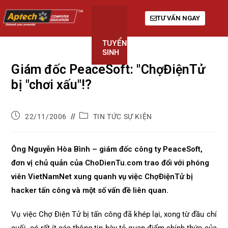
TƯ VẤN NGAY
TUYỂN
KHÓA
GIỚI
SINH
HỌC
THIỆU
Giám đốc PeaceSoft: "ChợĐiệnTử
bị "chơi xấu"!?
22/11/2006
TIN TỨC SỰ KIỆN
Ông Nguyễn Hòa Bình – giám đốc công ty PeaceSoft,
đơn vị chủ quản của ChoDienTu.com trao đổi với phóng
viên VietNamNet xung quanh vụ việc ChợĐiệnTử bị
hacker tấn công và một số vấn đề liên quan.
Vụ việc Chợ Điện Tử bị tấn công đã khép lại, xong từ đầu chí