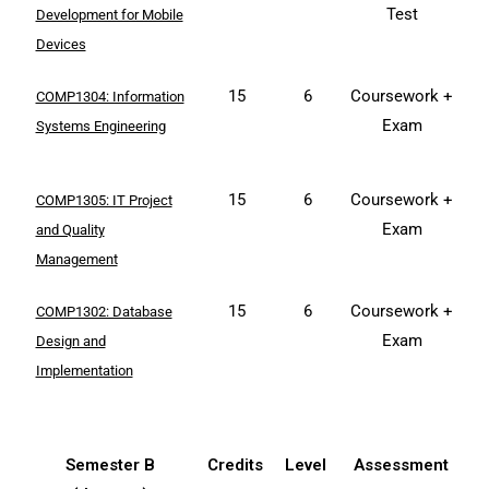
Test
Development for Mobile
Devices
15
6
Coursework +
COMP1304: Information
Exam
Systems Engineering
15
6
Coursework +
COMP1305: IT Project
Exam
and Quality
Management
15
6
Coursework +
COMP1302: Database
Exam
Design and
Implementation
Semester B
Credits
Level
Assessment