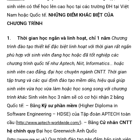
sinh viên có thể học lên cao học tại các trường ĐH tại Việt
Nam hoặc Quốc tế.
NHỮNG ĐIỂM KHÁC BIỆT CỦA
CHƯƠNG TRÌNH
1. Thời gian học ngắn và linh hoạt, chỉ 1 năm
Chương
trình đào tạo thiết kế đặc biệt linh hoạt với thời gian rất ngắn
phù hợp với sinh viên đang học hoặc đã tốt nghiệp các
chương trình quốc tế như Aptech, Niit, Informatics… hoặc
sinh viên cao đẳng, đại học chuyên ngành CNTT. Thời gian
tập trung và các qui định đào tạo mềm dẻo, hiệu quả giúp
sinh viên vừa học vừa làm hoặc học song song với chương
trình khác
Sinh viên học 3 năm sẽ có cơ hội nhận 2 bằng
Quốc tế: – Bằng
Kỹ sư phần mềm
(Higher Diploma in
Software Engineering – HDSE) của Tập đoàn APTECH toàn
cầu (
). – Bằng
Cử nhân CNTT
http://www.aptech-worldwide.com/
hệ chính quy
Đại học Greenwich Anh Quốc
(
)
Quy trình đào tạo này đảm bảo sinh viên
http://www.gre.ac.uk