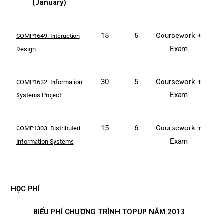
(January)
15
5
Coursework +
COMP1649: Interaction
Exam
Design
30
5
Coursework +
COMP1632: Information
Exam
Systems Project
15
6
Coursework +
COMP1303: Distributed
Exam
Information Systems
HỌC PHÍ
BIỂU PHÍ CHƯƠNG TRÌNH TOPUP NĂM 2013