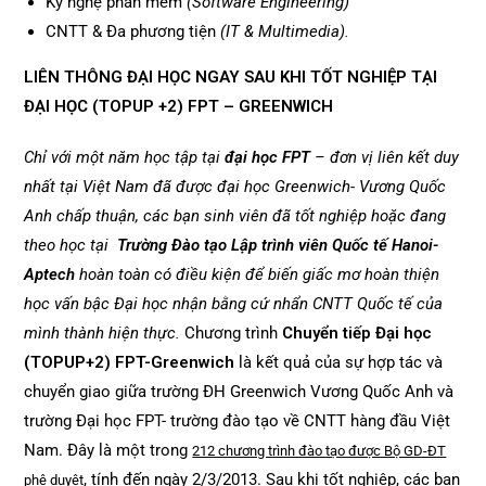
Kỹ nghệ phần mềm
(Software Engineering)
CNTT & Đa phương tiện
(IT & Multimedia).
LIÊN THÔNG ĐẠI HỌC NGAY SAU KHI TỐT NGHIỆP TẠI
ĐẠI HỌC (TOPUP +2) FPT – GREENWICH
Chỉ với một năm học tập tại
đại học FPT
– đơn vị liên kết duy
nhất tại Việt Nam đã được đại học Greenwich- Vương Quốc
Anh chấp thuận, các bạn sinh viên đã tốt nghiệp hoặc đang
theo học tại
Trường Đào tạo Lập trình viên Quốc tế Hanoi-
Aptech
hoàn toàn có điều kiện để biến giấc mơ hoàn thiện
học vấn bậc Đại học nhận bằng cứ nhẩn CNTT Quốc tế của
mình thành hiện thực.
Chương trình
Chuyển tiếp Đại học
(TOPUP+2) FPT-Greenwich
là kết quả của sự hợp tác và
chuyển giao giữa trường ĐH Greenwich Vương Quốc Anh và
trường Đại học FPT- trường đào tạo về CNTT hàng đầu Việt
Nam. Đây là một trong
212 chương trình đào tạo được Bộ GD-ĐT
, tính đến ngày 2/3/2013. Sau khi tốt nghiệp, các bạn
phê duyệt