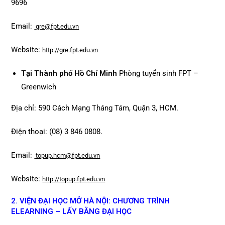
9696
Email:
gre@fpt.edu.vn
Website:
http://gre.fpt.edu.vn
T
ại Thành phố Hồ Chí Minh
Phòng tuyển sinh FPT –
Greenwich
Địa chỉ: 590 Cách Mạng Tháng Tám, Quận 3, HCM.
Điện thoại: (08) 3 846 0808.
Email:
topup.hcm@fpt.edu.vn
Website:
http://topup.fpt.edu.vn
2. VIỆN ĐẠI HỌC MỞ HÀ NỘI: CHƯƠNG TRÌNH
ELEARNING – LẤY BẰNG ĐẠI HỌC