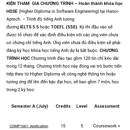
KIỆN THAM GIA CHƯƠNG TRÌNH
– Hoàn thành khóa học
HDSE
(Higher Diploma in Software Engineering) tại Hanoi-
Aptech. – Trình độ tiếng Anh tương
đương
IELTS 5.5
hoặc
TOEFL (550)
. Kỳ thi đầu vào sẽ
được tổ chức để xác định điều kiện với các ứng viên chưa
có chứng chỉ tiếng Anh. Ứng viên chưa đủ điều kiện sẽ phải
đăng ký học khóa học tiếng Anh dự bị bắt buộc.
CHƯƠNG
TRÌNH HỌC
Chương trình đào tạo gồm 120 tín chỉ kéo dài
trong 12 tháng.
Chương trình học này đóng vai trò bước tiến
tiếp theo từ Higher Diploma về công nghệ thông tin hoặc
tương ứng để lên đến bậc đại học, sẽ bao gồm 7 môn, học
trong 2 kỳ học:
Semester A (July)
Credits
Level
Assessment
15
5
Coursework +
COMP1661: Application