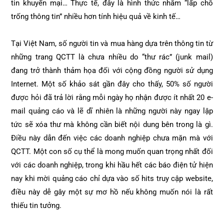
tin khuyến mại… Thực tế, đây là hình thức nhằm “lấp chỗ
trống thông tin” nhiều hơn tính hiệu quả về kinh tế…
Tại Việt Nam, số người tin và mua hàng dựa trên thông tin từ
những trang QCTT là chưa nhiều do “thư rác” (junk mail)
đang trở thành thảm họa đối với cộng đồng người sử dụng
Internet. Một số khảo sát gần đây cho thấy, 50% số người
được hỏi đã trả lời rằng mỗi ngày họ nhận được ít nhất 20 e-
mail quảng cáo và lẽ dĩ nhiên là những người này ngay lập
tức sẽ xóa thư mà không cần biết nội dung bên trong là gì.
Điều này dẫn đến việc các doanh nghiệp chưa mặn mà với
QCTT. Một con số cụ thể là mong muốn quan trọng nhất đối
với các doanh nghiệp, trong khi hầu hết các báo điện tử hiện
nay khi mời quảng cáo chỉ dựa vào số hits truy cập website,
điều này dễ gây một sự mơ hồ nếu không muốn nói là rất
thiếu tin tưởng.