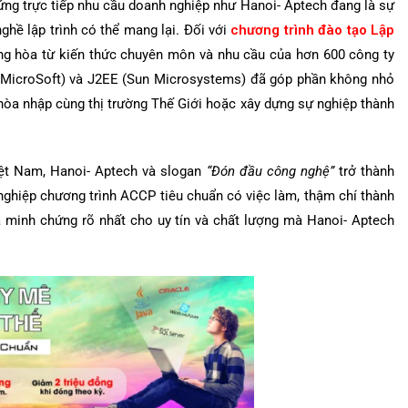
ứng trực tiếp nhu cầu doanh nghiệp như Hanoi- Aptech đang là sự
hề lập trình có thể mang lại. Đối với
chương trình đào tạo
Lập
ổng hòa từ kiến thức chuyên môn và nhu cầu của hơn 600 công ty
(MicroSoft) và J2EE (Sun Microsystems) đã góp phần không nhỏ
 hòa nhập cùng thị trường Thế Giới hoặc xây dựng sự nghiệp thành
ệt Nam, Hanoi- Aptech và slogan
“Đón đầu công nghệ”
trở thành
t nghiệp chương trình ACCP tiêu chuẩn có việc làm, thậm chí thành
à minh chứng rõ nhất cho uy tín và chất lượng mà Hanoi- Aptech