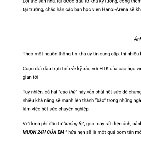
Lợi thế sân nhà, lại được đầu tư khá kỹ lưỡng, cộng th
tại trường, chắc hẳn các bạn học viên Hanoi-Arena sẽ k
Ảnh
Theo một nguồn thông tin khá uy tín cung cấp, thì nhiều
Cuộc đối đầu trực tiếp về kỹ xảo với HTK của các học vi
gian tới.
Tuy nhiên, cả hai “
cao thủ
” này vẫn phải hết sức dè chừng
nhiều khả năng sẽ mạnh lên thành “bão” trong những ngày
làm việc hết sức chuyên nghiệp.
Với kinh phí đầu tư “
khổng lồ
”, góc máy rất điện ảnh, cả
MƯỢN 24H CỦA EM
” hứa hẹn sẽ là một quả bom tấn mớ