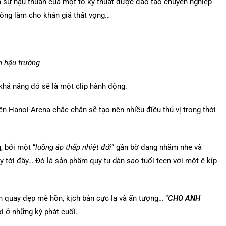
êm sự hậu thuẫn của một tổ kỹ thuật được đào tạo chuyên nghiệp
hông làm cho khán giả thất vọng…
 hậu trường
 khả năng đó sẽ là một clip hành động.
ên Hanoi-Arena chắc chắn sẽ tạo nên nhiều điều thú vị trong thời
, bởi một “
luồng áp thấp nhiệt đới
” gần bờ đang nhăm nhe và
 tới đây… Đó là sản phẩm quy tụ dàn sao tuổi teen với một ê kíp
nh quay đẹp mê hồn, kịch bản cực lạ và ấn tượng… “
CHO ANH
i ở những kỳ phát cuối.