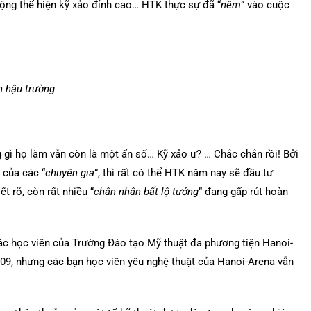
ng thể hiện kỹ xảo đỉnh cao… HTK thực sự đã “
nêm
” vào cuộc
 hậu trường
g gì họ làm vẫn còn là một ẩn số… Kỹ xảo ư? … Chắc chắn rồi! Bởi
của các “
chuyên gia
”, thì rất có thể HTK năm nay sẽ đầu tư
t rõ, còn rất nhiều “
chân nhân bất lộ tướng
” đang gấp rút hoàn
các học viên của Trường Đào tạo Mỹ thuật đa phương tiện Hanoi-
09, nhưng các bạn học viên yêu nghệ thuật của Hanoi-Arena vẫn