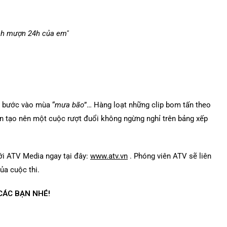
nh mượn 24h của em"
c bước vào mùa “
mưa bão
”… Hàng loạt những clip bom tấn theo
n tạo nên một cuộc rượt đuổi không ngừng nghỉ trên bảng xếp
ới ATV Media ngay tại đây:
www.atv.vn
. Phóng viên ATV sẽ liên
ủa cuộc thi.
ÁC BẠN NHÉ!