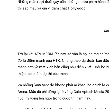
Những màn rượt đuổi gay cấn, những thước phim hành độ
thi sắc màu và gia vị đậm chất Hollywood.
Ảnh
Trở lại với ATV MEDIA lần này, sẽ vẫn là họ, nhưng nhữn
đó là điểm mạnh của HTK. Nhưng theo dự đoán ban đầu 
mạnh hơn về mặt kịch bản cũng như diễn xuất… Bởi họ biế
thiện tác phẩm dự thi của mình.
Và những “
anh hào
” đó không phải ai khác, họ chính là 
Arena. Mặc dù chỉ dừng lại ở vòng Gala Aptech Media 20
nuôi hy vọng lên ngôi trong cuộc thi năm nay.