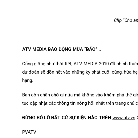
Clip "Cho a
ATV MEDIA BÁO ĐỘNG MÙA “BÃO”…
Cũng giống như thời tiết, ATV MEDIA 2010 đã chính thứ
dự đoán sẽ dồn hết vào những kỳ phát cuối cùng, hứa hẹ
hạng.
Bạn còn chần chờ gì nữa mà không vào khám phá thế gi
tục cập nhật các thông tin nóng hổi nhất trên trang chủ c
ĐỪNG BỎ LỠ BẤT CỨ SỰ KIỆN NÀO TRÊN
www.atv.vn
C
PVATV