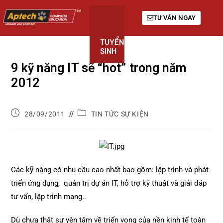
TƯ VẤN NGAY
TUYỂN
KHÓA
GIỚI
SINH
HỌC
THIỆU
9 kỹ năng IT sẽ “hot” trong năm
2012
28/09/2011
TIN TỨC SỰ KIỆN
Các kỹ năng có nhu cầu cao nhất bao gồm: lập trình và phát
triển ứng dụng, quản trị dự án IT, hỗ trợ kỹ thuật và giải đáp
tư vấn, lập trình mạng..
Dù chưa thật sự yên tâm về triển vọng của nền kinh tế toàn