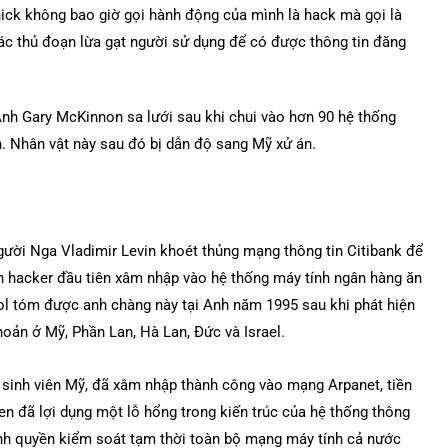
nick không bao giờ gọi hành động của mình là hack mà gọi là
các thủ đoạn lừa gạt người sử dụng để có được thông tin đăng
Anh Gary McKinnon sa lưới sau khi chui vào hơn 90 hệ thống
. Nhân vật này sau đó bị dẫn độ sang Mỹ xử án.
gười Nga Vladimir Levin khoét thủng mạng thông tin Citibank để
nh hacker đầu tiên xâm nhập vào hệ thống máy tính ngân hàng ăn
pol tóm được anh chàng này tại Anh năm 1995 sau khi phát hiện
hoản ở Mỹ, Phần Lan, Hà Lan, Đức và Israel.
 sinh viên Mỹ, đã xâm nhập thành công vào mạng Arpanet, tiền
sen đã lợi dụng một lỗ hổng trong kiến trúc của hệ thống thông
iành quyền kiểm soát tạm thời toàn bộ mạng máy tính cả nước