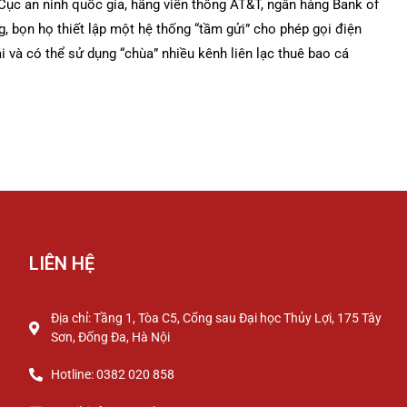
Cục an ninh quốc gia, hãng viễn thông AT&T, ngân hàng Bank of
, bọn họ thiết lập một hệ thống “tầm gửi” cho phép gọi điện
i và có thể sử dụng “chùa” nhiều kênh liên lạc thuê bao cá
LIÊN HỆ
Địa chỉ: Tầng 1, Tòa C5, Cổng sau Đại học Thủy Lợi, 175 Tây
Sơn, Đống Đa, Hà Nội
Hotline: 0382 020 858