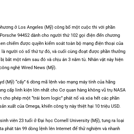
 phương ở Los Angeles (Mỹ) công bố một cuộc thi với phần
u Porsche 944S2 dành cho người thứ 102 gọi điện đến chương
ulsen chiếm được quyền kiểm soát toàn bộ mạng điện thoại của
 là người có số thứ tự đó, và cuối cùng đoạt được phần thưởng
n bị bắt một năm sau đó và chịu án 3 năm tù. Nhân vật này hiện
áo công nghệ Wired News (Mỹ).
yd (Mỹ) “cấy” 6 dòng mã lệnh vào mạng máy tính của hãng
ung cấp linh kiện lớn nhất cho Cơ quan hàng không vũ trụ NASA
n cho phép một “trái bom logic” phát nổ và xóa hết các phần
n xuất của Omega, khiến công ty này thiệt hại 10 triệu USD.
inh viên 23 tuổi ở Đại học Cornell University (Mỹ), tung ra loại
ta phát tán 99 dòng lệnh lên Internet để thử nghiệm và nhanh