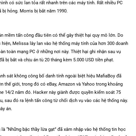
ình có sức lan tỏa rất nhanh trên các máy tính. Rất nhiều PC
 bị hỏng. Morris bị bắt năm 1990.
ần mềm tấn công đầu tiên có thể gây thiệt hại quy mô lớn. Do
ực hiện, Melissa lây lan vào hệ thống máy tính của hơn 300 doanh
hoàn toàn mạng PC ở những nơi này. Thiệt hại ghi nhận sau vụ
 đã bị bắt và chịu án tù 20 tháng kèm 5.000 USD tiền phạt.
nh sát không công bố danh tính ngoài biệt hiệu MafiaBoy đã
ên thế giới, trong đó có eBay, Amazon và Yahoo trong khoảng
tine 14/2 năm đó. Hacker này giành được quyền kiểm soát 75
, sau đó ra lệnh tấn công từ chối dịch vụ vào các hệ thống này.
ây án.
là “Những bậc thầy lừa gạt” đã xâm nhập vào hệ thống tin học