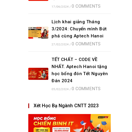
0 COMMENTS
17/06/2024
/
Lịch khai giảng Tháng
3/2024: Chuyển mình Bứt
phá cùng Aptech Hanoi
0 COMMENTS
27/02/2024
/
TẾT CHẤT – CODE VỀ
NHẤT. Aptech Hanoi tặng
học bổng đón Tết Nguyên
Đán 2024
0 COMMENTS
05/02/2024
/
Xét Học Bạ Ngành CNTT 2023