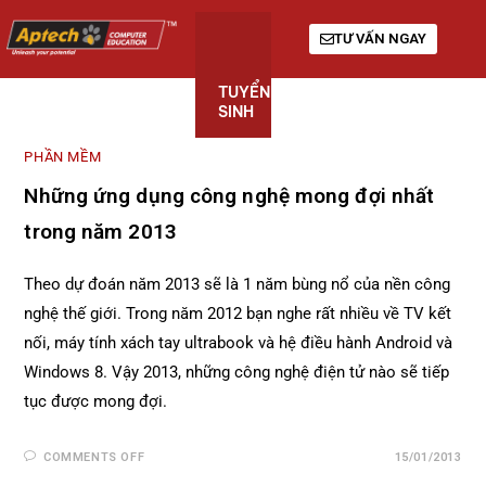
TƯ VẤN NGAY
TUYỂN
KHÓA
GIỚI
SINH
HỌC
THIỆU
PHẦN MỀM
Những ứng dụng công nghệ mong đợi nhất
trong năm 2013
Theo dự đoán năm 2013 sẽ là 1 năm bùng nổ của nền công
nghệ thế giới. Trong năm 2012 bạn nghe rất nhiều về TV kết
nối, máy tính xách tay ultrabook và hệ điều hành Android và
Windows 8. Vậy 2013, những công nghệ điện tử nào sẽ tiếp
tục được mong đợi.
COMMENTS OFF
15/01/2013