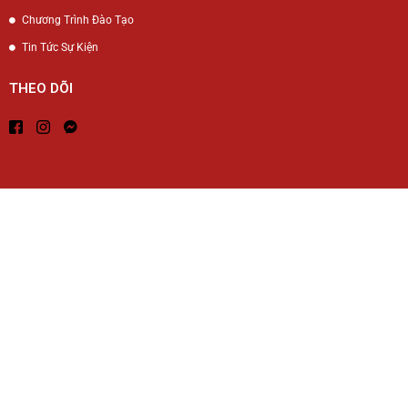
Chương Trình Đào Tạo
Tin Tức Sự Kiện
THEO DÕI