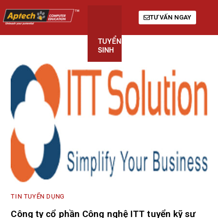
TƯ VẤN NGAY
TUYỂN
KHÓA
GIỚI
SINH
HỌC
THIỆU
TIN TUYỂN DỤNG
Công ty cổ phần Công nghệ ITT tuyển kỹ sư