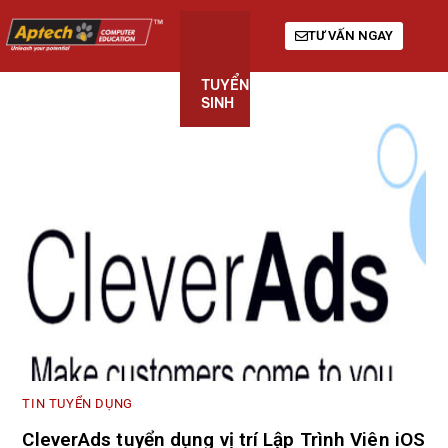
TƯ VẤN NGAY
TUYỂN
KHÓA
GIỚI
SINH
HỌC
THIỆU
TIN TUYỂN DỤNG
CleverAds tuyển dụng vị trí Lập Trình Viên iOS