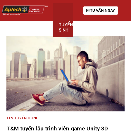
TƯ VẤN NGAY
TUYỂN
KHÓA
GIỚI
SINH
HỌC
THIỆU
TIN TUYỂN DỤNG
T&M tuyển lập trình viên game Unity 3D